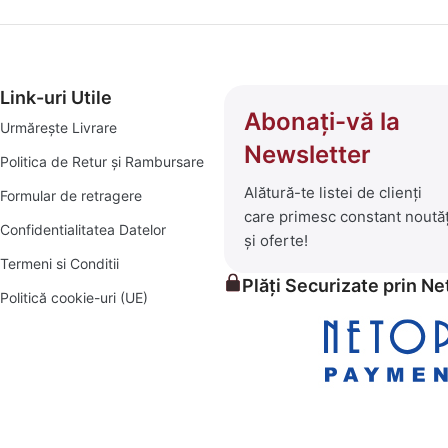
ese pentru seri în aer liber, șezlonguri confortabile și piscine 
Link-uri Utile
iale pentru orice proiect, mic sau mare.
Abonați-vă la
Urmărește Livrare
Newsletter
rădina verde și prosperă.
Politica de Retur și Rambursare
Alătură-te listei de clienți
Formular de retragere
itive, alături de un serviciu clienți prompt și eficient. Exploraț
care primesc constant noutăț
Confidentialitatea Datelor
și oferte!
Termeni si Conditii
Plăți Securizate prin N
Politică cookie-uri (UE)