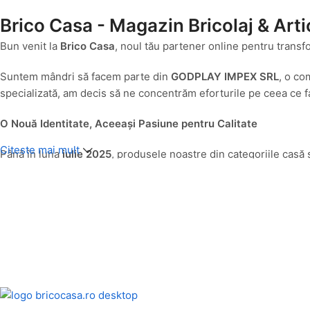
Brico Casa - Magazin Bricolaj & Arti
Bun venit la
Brico Casa
, noul tău partener online pentru transf
Suntem mândri să facem parte din
GODPLAY IMPEX SRL
, o co
specializată, am decis să ne concentrăm eforturile pe ceea ce fa
O Nouă Identitate, Aceeași Pasiune pentru Calitate
Citeste mai mult
Până în luna
iulie 2025
, produsele noastre din categoriile casă 
servi cât mai bine nevoile specifice ale clienților pasionați de 
misiunea noastră de a deveni destinația ta principală pentru tot
Ce Găsești la Brico Casa?
La Brico Casa, ne-am propus să îți oferim o gamă variată și atent
vrei să adaugi un plus de confort și stil spațiului tău, aici vei găs
Articole pentru Casă:
De la accesorii utile la soluții inteligente