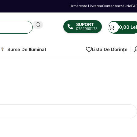
Urmărește Livrarea
Contactează-Ne
FA
SUPORT
0,00
Lei
0752960178
Surse De Iluminat
Listă De Dorințe