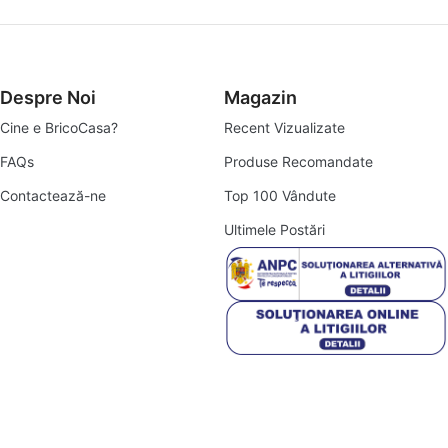
Articole pentru Grădină:
Mobilier de Grădină:
Balansoare relaxante, seturi de scaune și m
Despre Noi
Magazin
Unelte:
O selecție robustă de unelte de mână și electrice, esenț
Cine e BricoCasa?
Recent Vizualizate
Accesorii pentru Irigare:
Soluții eficiente pentru a-ți menține g
FAQs
Produse Recomandate
Contactează-ne
Top 100 Vândute
Ne angajăm să oferim produse de înaltă calitate, la prețuri compet
Ultimele Postări