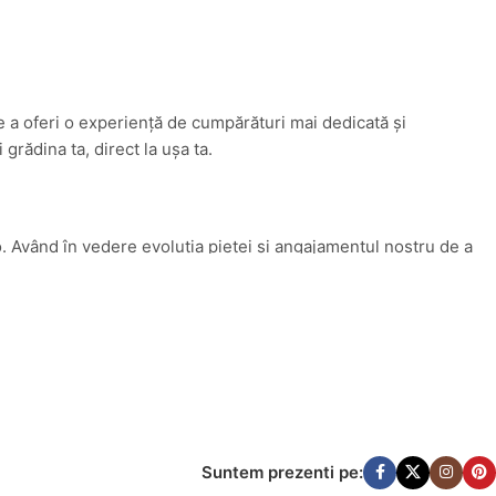
e a oferi o experiență de cumpărături mai dedicată și
rădina ta, direct la ușa ta.
. Având în vedere evoluția pieței și angajamentul nostru de a
lay.ro în
bricocasa.ro
. Această schimbare reflectă mai bine
ămin armonios.
tate. Indiferent dacă ești un pasionat de DIY sau pur și simplu
Suntem prezenti pe: