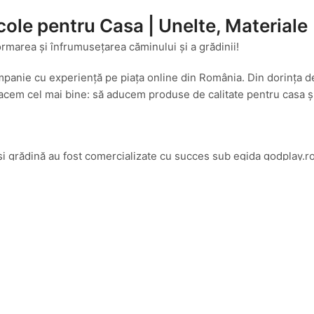
cole pentru Casa | Unelte, Materiale
ormarea și înfrumusețarea căminului și a grădinii!
mpanie cu experiență pe piața online din România. Din dorința d
cem cel mai bine: să aducem produse de calitate pentru casa și g
și grădină au fost comercializate cu succes sub egida godplay.ro
amenajări interioare și exterioare, am transformat platforma godp
 ce înseamnă bricolaj, amenajări și soluții practice pentru un c
 selecționată de produse care să îți transforme visurile în reali
i:
 de depozitare și decor.