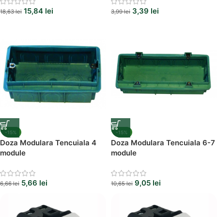
15,84
lei
3,39
lei
18,63
lei
3,99
lei
-15%
-15%
Doza Modulara Tencuiala 4
Doza Modulara Tencuiala 6-7
module
module
5,66
lei
9,05
lei
6,66
lei
10,65
lei