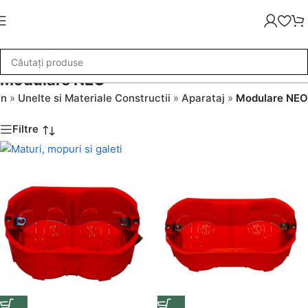
Modulare NEO
in
»
Unelte si Materiale Constructii
»
Aparataj
»
Modulare NEO
Filtre