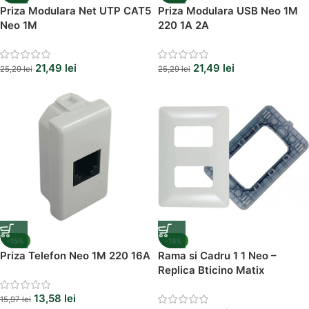
Priza Modulara Net UTP CAT5
Priza Modulara USB Neo 1M
Neo 1M
220 1A 2A
21,49
lei
21,49
lei
25,29
lei
25,29
lei
-15%
-15%
Priza Telefon Neo 1M 220 16A
Rama si Cadru 1 1 Neo –
Replica Bticino Matix
13,58
lei
15,97
lei