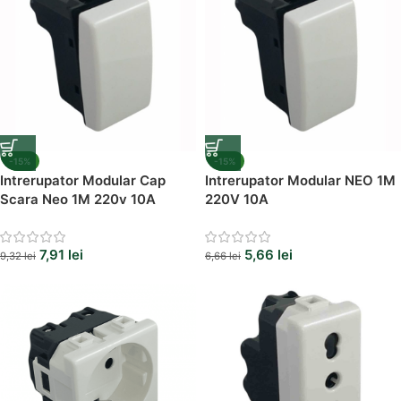
-15%
-15%
Intrerupator Modular Cap
Intrerupator Modular NEO 1M
Scara Neo 1M 220v 10A
220V 10A
7,91
lei
5,66
lei
9,32
lei
6,66
lei