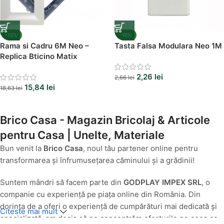
-15%
-15%
Rama si Cadru 6M Neo –
Tasta Falsa Modulara Neo 1M
Replica Bticino Matix
2,26
lei
2,66
lei
15,84
lei
18,63
lei
Brico Casa - Magazin Bricolaj & Articole
pentru Casa | Unelte, Materiale
Bun venit la
Brico Casa
, noul tău partener online pentru
transformarea și înfrumusețarea căminului și a grădinii!
Suntem mândri să facem parte din
GODPLAY IMPEX SRL
, o
companie cu experiență pe piața online din România. Din
dorința de a oferi o experiență de cumpărături mai dedicată și
Citeste mai mult
specializată, am decis să ne concentrăm eforturile pe ceea ce