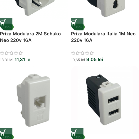
-15%
-15%
Priza Modulara 2M Schuko
Priza Modulara Italia 1M Neo
Neo 220v 16A
220v 16A
11,31
lei
9,05
lei
13,31
lei
10,65
lei
-15%
-15%