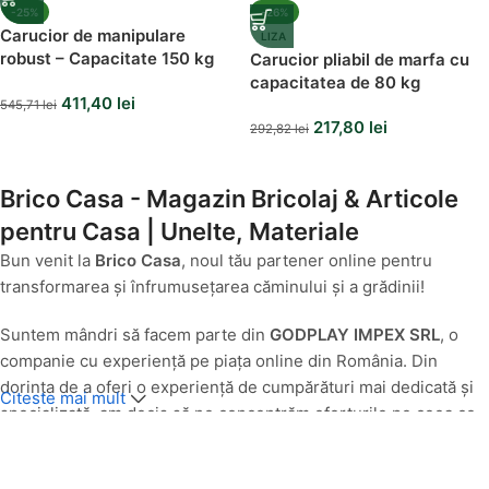
-25%
-26%
Carucior de manipulare
LIZA
robust – Capacitate 150 kg
Carucior pliabil de marfa cu
capacitatea de 80 kg
411,40
lei
545,71
lei
217,80
lei
292,82
lei
Brico Casa - Magazin Bricolaj & Articole
pentru Casa | Unelte, Materiale
Bun venit la
Brico Casa
, noul tău partener online pentru
transformarea și înfrumusețarea căminului și a grădinii!
Suntem mândri să facem parte din
GODPLAY IMPEX SRL
, o
companie cu experiență pe piața online din România. Din
dorința de a oferi o experiență de cumpărături mai dedicată și
Citeste mai mult
specializată, am decis să ne concentrăm eforturile pe ceea ce
facem cel mai bine: să aducem produse de calitate pentru casa
și grădina ta, direct la ușa ta.