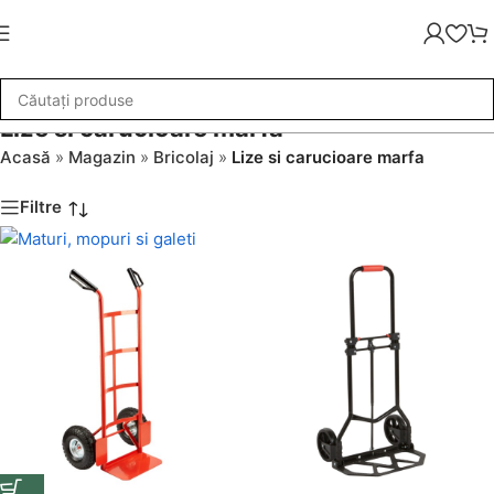
Lize si carucioare marfa
Acasă
»
Magazin
»
Bricolaj
»
Lize si carucioare marfa
Filtre