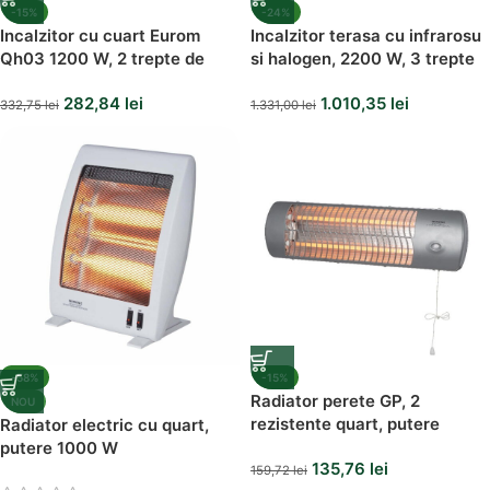
-15%
-24%
Incalzitor cu cuart Eurom
Incalzitor terasa cu infrarosu
Qh03 1200 W, 2 trepte de
si halogen, 2200 W, 3 trepte
putere, protectie
de putere
282,84
lei
1.010,35
lei
supraincalzire, montaj pe
332,75
lei
1.331,00
lei
perete
-58%
-15%
Radiator perete GP, 2
NOU
rezistente quart, putere
Radiator electric cu quart,
1200W
putere 1000 W
135,76
lei
159,72
lei