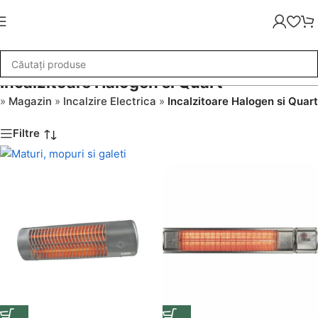
Incalzitoare Halogen si Quart
»
Magazin
»
Incalzire Electrica
»
Incalzitoare Halogen si Quart
Filtre