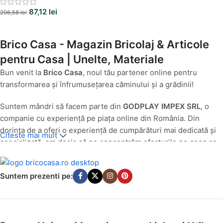
87,12
lei
206,58
lei
Brico Casa - Magazin Bricolaj & Articole
pentru Casa | Unelte, Materiale
Bun venit la
Brico Casa
, noul tău partener online pentru
transformarea și înfrumusețarea căminului și a grădinii!
Suntem mândri să facem parte din
GODPLAY IMPEX SRL
, o
companie cu experiență pe piața online din România. Din
dorința de a oferi o experiență de cumpărături mai dedicată și
Citeste mai mult
specializată, am decis să ne concentrăm eforturile pe ceea ce
facem cel mai bine: să aducem produse de calitate pentru casa
și grădina ta, direct la ușa ta.
Suntem prezenti pe:
O Nouă Identitate, Aceeași Pasiune pentru Calitate
Până în luna
iulie 2025
, produsele noastre din categoriile casă
și grădină au fost comercializate cu succes sub egida