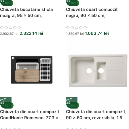
-20%
-20%
Chiuveta bucatarie sticla
Chiuveta cuart compozit
neagra, 95 x 50 cm,
negru, 90 x 50 cm,
adancime 21 cm, 1.5 cuve
reversibila, adancime 202
mm, culoare negru metalic
2.322,14
lei
1.063,74
lei
2.902,67
lei
1.329,67
lei
-40%
-20%
Chiuveta din cuart compozit
Chiuveta din cuart compozit,
GoodHome Romesco, 77.3 x
90 x 50 cm, reversibila, 1.5
51.6 x 23.4 cm, 1 cuva
cuve, adancime 202 mm,