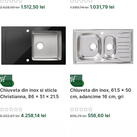
culoare alb
1.512,50
lei
1.031,79
lei
2.528,90
lei
1.289,74
lei
-20%
-20%
Chiuveta din inox si sticla
Chiuveta din inox, 61.5 x 50
Christianna, 86 x 51 x 21.5
cm, adancime 16 cm, gri
cm, inox/sticla neagra,
reversibila,1 cuva
4.258,14
lei
556,60
lei
5.322,67
lei
695,75
lei