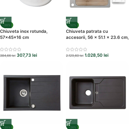
-20%
-52%
Chiuveta inox rotunda,
Chiuveta patrata cu
57x45x16 cm
accesorii, 56 x 51.1 x 23.6 cm,
1 cuva
307,73
lei
1.028,50
lei
384,66
lei
2.129,60
lei
-20%
-26%