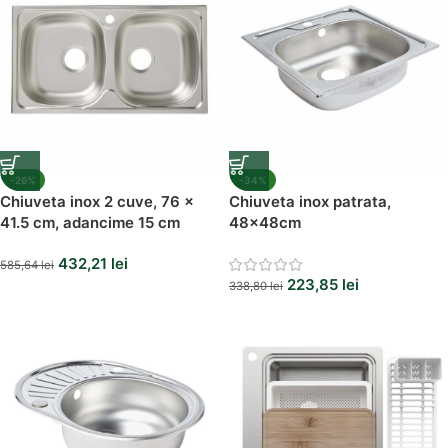
-26%
-34%
Chiuveta inox 2 cuve, 76 x
Chiuveta inox patrata,
41.5 cm, adancime 15 cm
48x48cm
432,21
lei
585,64
lei
223,85
lei
338,80
lei