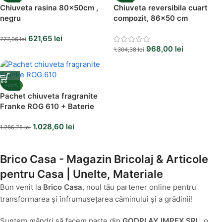
Chiuveta rasina 80x50cm ,
Chiuveta reversibila cuart
negru
compozit, 86×50 cm
621,65
lei
777,06
lei
968,00
lei
1.304,38
lei
-20%
Pachet chiuveta fragranite
Franke ROG 610 + Baterie
Novara Plus, cartus ceramic,
1.028,60
lei
Avena
1.285,75
lei
Brico Casa - Magazin Bricolaj & Articole
pentru Casa | Unelte, Materiale
Bun venit la
Brico Casa
, noul tău partener online pentru
transformarea și înfrumusețarea căminului și a grădinii!
Suntem mândri să facem parte din
GODPLAY IMPEX SRL
, o