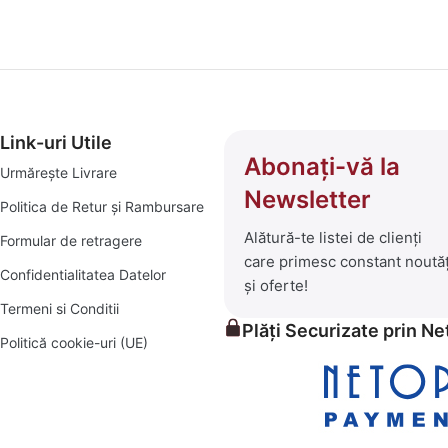
 ce înseamnă bricolaj, amenajări și soluții practice pentru un c
 selecționată de produse care să îți transforme visurile în reali
i:
Link-uri Utile
Abonați-vă la
Urmărește Livrare
 de depozitare și decor.
Newsletter
Politica de Retur și Rambursare
Alătură-te listei de clienți
Formular de retragere
care primesc constant noutăț
ese pentru seri în aer liber, șezlonguri confortabile și piscine 
Confidentialitatea Datelor
și oferte!
iale pentru orice proiect, mic sau mare.
Termeni si Conditii
Plăți Securizate prin N
Politică cookie-uri (UE)
rădina verde și prosperă.
itive, alături de un serviciu clienți prompt și eficient. Exploraț