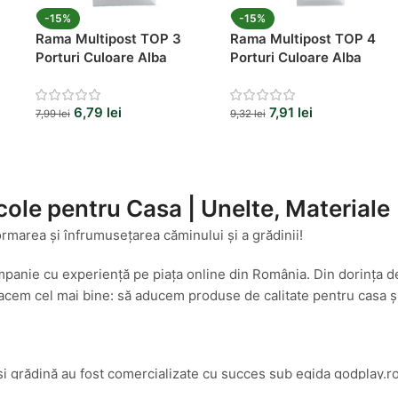
-15%
-15%
Rama Multipost TOP 3
Rama Multipost TOP 4
Porturi Culoare Alba
Porturi Culoare Alba
6,79
lei
7,91
lei
7,99
lei
9,32
lei
cole pentru Casa | Unelte, Materiale
ormarea și înfrumusețarea căminului și a grădinii!
mpanie cu experiență pe piața online din România. Din dorința d
cem cel mai bine: să aducem produse de calitate pentru casa și g
și grădină au fost comercializate cu succes sub egida godplay.ro
amenajări interioare și exterioare, am transformat platforma godp