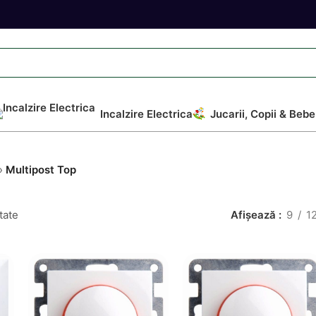
Incalzire Electrica
Jucarii, Copii & Bebe
»
Multipost Top
tate
Afișează
9
1