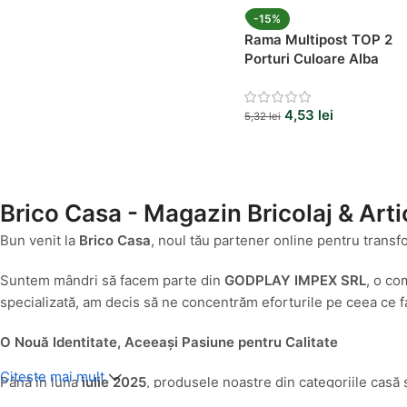
-15%
Rama Multipost TOP 2
Porturi Culoare Alba
4,53
lei
5,32
lei
Brico Casa - Magazin Bricolaj & Arti
Bun venit la
Brico Casa
, noul tău partener online pentru transf
Suntem mândri să facem parte din
GODPLAY IMPEX SRL
, o co
specializată, am decis să ne concentrăm eforturile pe ceea ce fa
O Nouă Identitate, Aceeași Pasiune pentru Calitate
Citeste mai mult
Până în luna
iulie 2025
, produsele noastre din categoriile casă 
servi cât mai bine nevoile specifice ale clienților pasionați de 