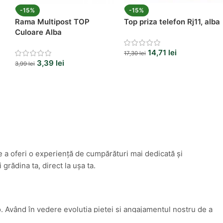
-15%
-15%
Rama Multipost TOP
Top priza telefon Rj11, alba
Culoare Alba
14,71
lei
17,30
lei
3,39
lei
3,99
lei
e a oferi o experiență de cumpărături mai dedicată și
rădina ta, direct la ușa ta.
. Având în vedere evoluția pieței și angajamentul nostru de a
lay.ro în
bricocasa.ro
. Această schimbare reflectă mai bine