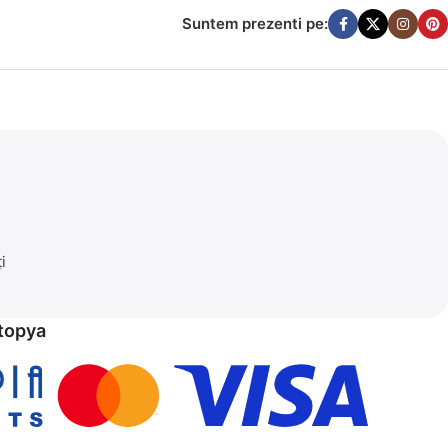
ămin armonios.
Suntem prezenti pe:
tate. Indiferent dacă ești un pasionat de DIY sau pur și simplu
i
răcoritoare.
etopya
i acum colecțiile noastre și începeți-vă proiectele cu încredere!