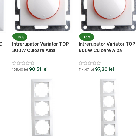
-15%
-15%
ED
Intrerupator Variator TOP
Intrerupator Variator TOP
300W Culoare Alba
600W Culoare Alba
90,51
lei
97,30
lei
106,48
lei
114,47
lei