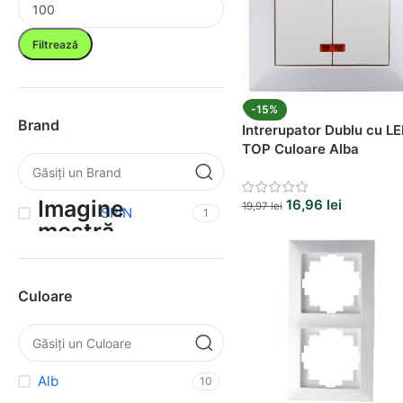
Filtrează
-15%
Brand
Intrerupator Dublu cu L
TOP Culoare Alba
16,96
lei
19,97
lei
SPIN
1
Culoare
Alb
10