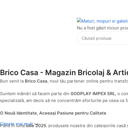
Nu a fost găsit niciun pro
Brico Casa - Magazin Bricolaj & Arti
Bun venit la
Brico Casa
, noul tău partener online pentru transf
Suntem mândri să facem parte din
GODPLAY IMPEX SRL
, o co
specializată, am decis să ne concentrăm eforturile pe ceea ce fa
O Nouă Identitate, Aceeași Pasiune pentru Calitate
Citeste mai mult
Până în luna
iulie 2025
, produsele noastre din categoriile casă 