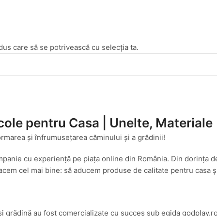
dus care să se potrivească cu selecția ta.
cole pentru Casa | Unelte, Materiale
ormarea și înfrumusețarea căminului și a grădinii!
mpanie cu experiență pe piața online din România. Din dorința d
cem cel mai bine: să aducem produse de calitate pentru casa și g
și grădină au fost comercializate cu succes sub egida godplay.ro