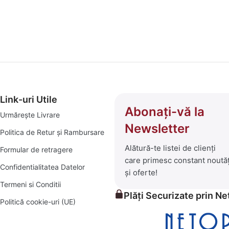
amenajări interioare și exterioare, am transformat platforma godp
 ce înseamnă bricolaj, amenajări și soluții practice pentru un c
 selecționată de produse care să îți transforme visurile în reali
i:
Link-uri Utile
 de depozitare și decor.
Abonați-vă la
Urmărește Livrare
Newsletter
Politica de Retur și Rambursare
ese pentru seri în aer liber, șezlonguri confortabile și piscine 
Alătură-te listei de clienți
Formular de retragere
care primesc constant noutăț
iale pentru orice proiect, mic sau mare.
Confidentialitatea Datelor
și oferte!
Termeni si Conditii
rădina verde și prosperă.
Plăți Securizate prin N
Politică cookie-uri (UE)
itive, alături de un serviciu clienți prompt și eficient. Exploraț