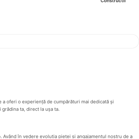
Constructii
e a oferi o experiență de cumpărături mai dedicată și
rădina ta, direct la ușa ta.
. Având în vedere evoluția pieței și angajamentul nostru de a