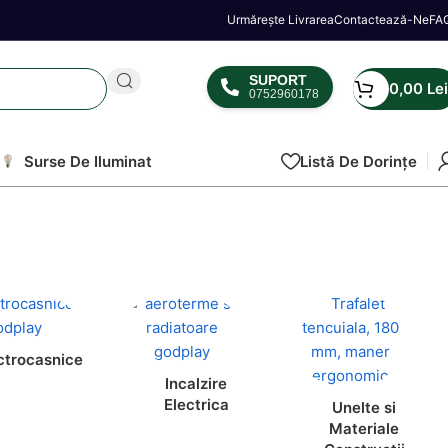
Urmărește Livrarea
Contactează-Ne
FA
SUPORT
0,00
Lei
0752960178
Surse De Iluminat
Listă De Dorințe
ctrocasnice
Incalzire
Electrica
Unelte si
Materiale