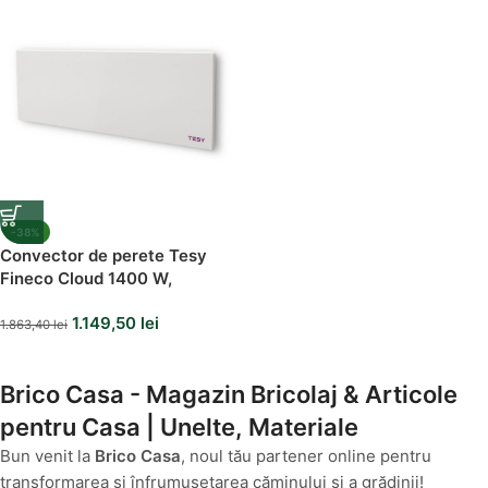
-38%
Convector de perete Tesy
Fineco Cloud 1400 W,
AirSafe, control prin internet,
1.149,50
lei
tesyCloud
1.863,40
lei
Brico Casa - Magazin Bricolaj & Articole
pentru Casa | Unelte, Materiale
Bun venit la
Brico Casa
, noul tău partener online pentru
transformarea și înfrumusețarea căminului și a grădinii!