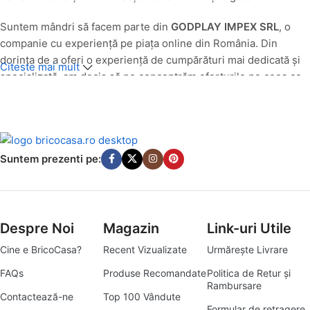
Suntem mândri să facem parte din
GODPLAY IMPEX SRL
, o
companie cu experiență pe piața online din România. Din
dorința de a oferi o experiență de cumpărături mai dedicată și
Citeste mai mult
specializată, am decis să ne concentrăm eforturile pe ceea ce
facem cel mai bine: să aducem produse de calitate pentru casa
și grădina ta, direct la ușa ta.
O Nouă Identitate, Aceeași Pasiune pentru Calitate
Suntem prezenti pe:
Până în luna
iulie 2025
, produsele noastre din categoriile casă
și grădină au fost comercializate cu succes sub egida
godplay.ro. Având în vedere evoluția pieței și angajamentul
nostru de a servi cât mai bine nevoile specifice ale clienților
Despre Noi
Magazin
Link-uri Utile
pasionați de amenajări interioare și exterioare, am transformat
Cine e BricoCasa?
Recent Vizualizate
Urmărește Livrare
platforma godplay.ro în
bricocasa.ro
. Această schimbare
reflectă mai bine misiunea noastră de a deveni destinația ta
FAQs
Produse Recomandate
Politica de Retur și
Rambursare
principală pentru tot ce înseamnă bricolaj, amenajări și soluții
Contactează-ne
Top 100 Vândute
practice pentru un cămin armonios.
Formular de retragere