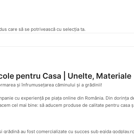
dus care să se potrivească cu selecția ta.
cole pentru Casa | Unelte, Materiale
ormarea și înfrumusețarea căminului și a grădinii!
mpanie cu experiență pe piața online din România. Din dorința d
cem cel mai bine: să aducem produse de calitate pentru casa și g
și grădină au fost comercializate cu succes sub egida godplay.ro