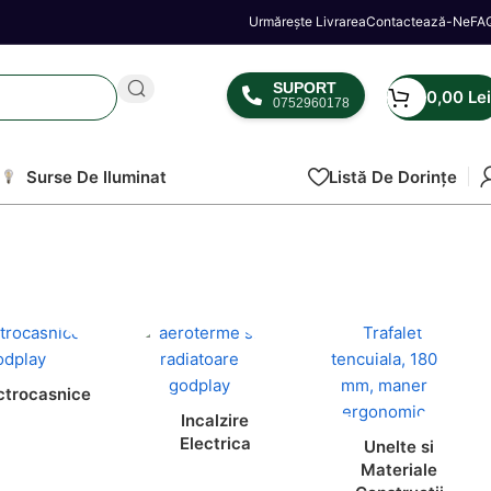
Urmărește Livrarea
Contactează-Ne
FA
SUPORT
0,00
Lei
0752960178
Surse De Iluminat
Listă De Dorințe
ctrocasnice
Incalzire
Electrica
Unelte si
Materiale