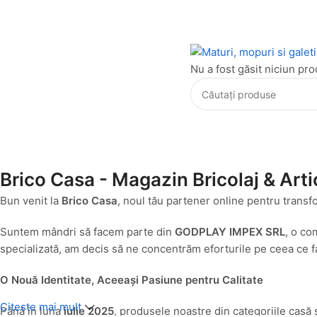
Nu a fost găsit niciun pro
Brico Casa - Magazin Bricolaj & Arti
Bun venit la
Brico Casa
, noul tău partener online pentru transf
Suntem mândri să facem parte din
GODPLAY IMPEX SRL
, o co
specializată, am decis să ne concentrăm eforturile pe ceea ce fa
O Nouă Identitate, Aceeași Pasiune pentru Calitate
Citeste mai mult
Până în luna
iulie 2025
, produsele noastre din categoriile casă 