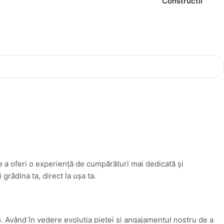
Constructii
e a oferi o experiență de cumpărături mai dedicată și
rădina ta, direct la ușa ta.
. Având în vedere evoluția pieței și angajamentul nostru de a