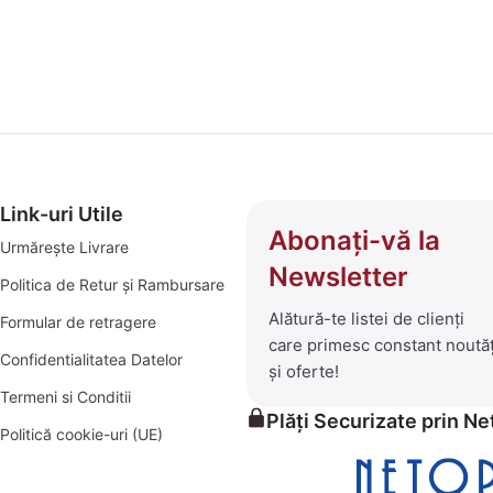
amenajări interioare și exterioare, am transformat platforma godp
 ce înseamnă bricolaj, amenajări și soluții practice pentru un c
 selecționată de produse care să îți transforme visurile în reali
i:
Link-uri Utile
 de depozitare și decor.
Abonați-vă la
Urmărește Livrare
Newsletter
Politica de Retur și Rambursare
ese pentru seri în aer liber, șezlonguri confortabile și piscine 
Alătură-te listei de clienți
Formular de retragere
care primesc constant noutăț
iale pentru orice proiect, mic sau mare.
Confidentialitatea Datelor
și oferte!
Termeni si Conditii
rădina verde și prosperă.
Plăți Securizate prin N
Politică cookie-uri (UE)
itive, alături de un serviciu clienți prompt și eficient. Exploraț