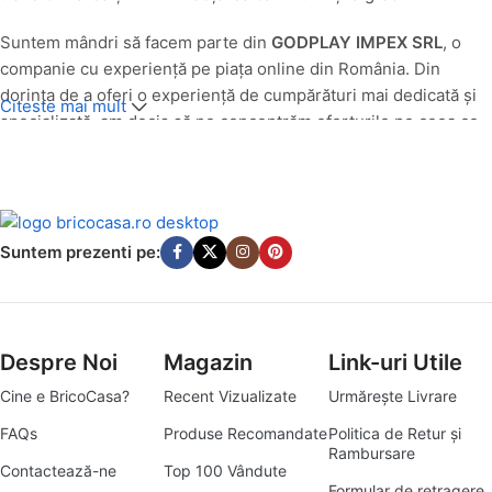
Suntem mândri să facem parte din
GODPLAY IMPEX SRL
, o
companie cu experiență pe piața online din România. Din
dorința de a oferi o experiență de cumpărături mai dedicată și
Citeste mai mult
specializată, am decis să ne concentrăm eforturile pe ceea ce
facem cel mai bine: să aducem produse de calitate pentru casa
și grădina ta, direct la ușa ta.
O Nouă Identitate, Aceeași Pasiune pentru Calitate
Suntem prezenti pe:
Până în luna
iulie 2025
, produsele noastre din categoriile casă
și grădină au fost comercializate cu succes sub egida
godplay.ro. Având în vedere evoluția pieței și angajamentul
nostru de a servi cât mai bine nevoile specifice ale clienților
Despre Noi
Magazin
Link-uri Utile
pasionați de amenajări interioare și exterioare, am transformat
Cine e BricoCasa?
Recent Vizualizate
Urmărește Livrare
platforma godplay.ro în
bricocasa.ro
. Această schimbare
reflectă mai bine misiunea noastră de a deveni destinația ta
FAQs
Produse Recomandate
Politica de Retur și
Rambursare
principală pentru tot ce înseamnă bricolaj, amenajări și soluții
Contactează-ne
Top 100 Vândute
practice pentru un cămin armonios.
Formular de retragere