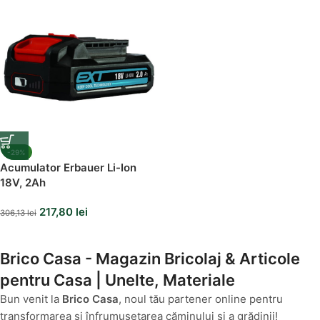
-29%
Acumulator Erbauer Li-Ion
18V, 2Ah
217,80
lei
306,13
lei
Brico Casa - Magazin Bricolaj & Articole
pentru Casa | Unelte, Materiale
Bun venit la
Brico Casa
, noul tău partener online pentru
transformarea și înfrumusețarea căminului și a grădinii!