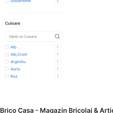
GoodHome
5
Culoare
Alb
1
Alb,Crom
1
Arginitiu
1
Auriu
1
Roz
1
Brico Casa - Magazin Bricolaj & Arti