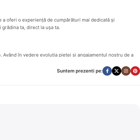
e a oferi o experiență de cumpărături mai dedicată și
rădina ta, direct la ușa ta.
. Având în vedere evoluția pieței și angajamentul nostru de a
lay.ro în
bricocasa.ro
. Această schimbare reflectă mai bine
ămin armonios.
Suntem prezenti pe:
tate. Indiferent dacă ești un pasionat de DIY sau pur și simplu