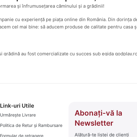
ormarea și înfrumusețarea căminului și a grădinii!
mpanie cu experiență pe piața online din România. Din dorința d
cem cel mai bine: să aducem produse de calitate pentru casa și g
și grădină au fost comercializate cu succes sub egida godplay.ro
amenajări interioare și exterioare, am transformat platforma godp
 ce înseamnă bricolaj, amenajări și soluții practice pentru un c
 selecționată de produse care să îți transforme visurile în reali
i:
Link-uri Utile
Abonați-vă la
Urmărește Livrare
 de depozitare și decor.
Newsletter
Politica de Retur și Rambursare
Alătură-te listei de clienți
Formular de retragere