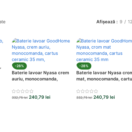
ate
Afișează
9
1
,
-28%
-28%
Baterie lavoar Nyasa crem
Baterie lavoar Nyasa cro
auriu, monocomanda,
mat, monocomanda, cart
cartus ceramic 35 mm
ceramic 35 mm
240,79
lei
240,79
lei
332,75
lei
332,75
lei