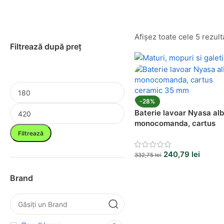
Afișez toate cele 5 rezult
Filtrează după preț
-28%
Baterie lavoar Nyasa alb
monocomanda, cartus
ceramic 35 mm
Filtrează
240,79
lei
332,75
lei
Brand