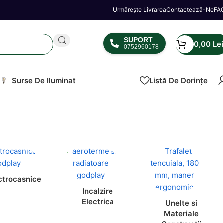
Urmărește Livrarea
Contactează-Ne
FA
SUPORT
0,00
Lei
0752960178
Surse De Iluminat
Listă De Dorințe
ctrocasnice
Incalzire
Electrica
Unelte si
Materiale