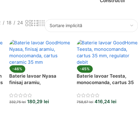
Constructii
2
18
24
-46%
-45%
m
Baterie lavoar Nyasa
Baterie lavoar Teesta,
us
finisaj aramiu,
monocomanda, cartus 35
monocomanda, cartus
mm, regulator debit
ceramic 35 mm
180,29
lei
416,24
lei
332,75
lei
758,67
lei