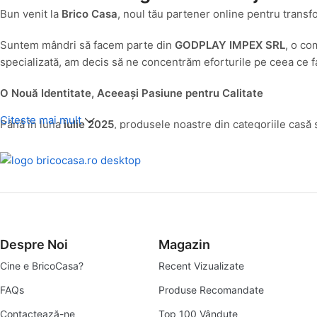
Bun venit la
Brico Casa
, noul tău partener online pentru transf
Suntem mândri să facem parte din
GODPLAY IMPEX SRL
, o co
specializată, am decis să ne concentrăm eforturile pe ceea ce fa
O Nouă Identitate, Aceeași Pasiune pentru Calitate
Citeste mai mult
Până în luna
iulie 2025
, produsele noastre din categoriile casă 
servi cât mai bine nevoile specifice ale clienților pasionați de 
misiunea noastră de a deveni destinația ta principală pentru tot
Ce Găsești la Brico Casa?
La Brico Casa, ne-am propus să îți oferim o gamă variată și atent
vrei să adaugi un plus de confort și stil spațiului tău, aici vei găs
Despre Noi
Magazin
Cine e BricoCasa?
Recent Vizualizate
Articole pentru Casă:
De la accesorii utile la soluții inteligente
FAQs
Produse Recomandate
Articole pentru Grădină:
Contactează-ne
Top 100 Vândute