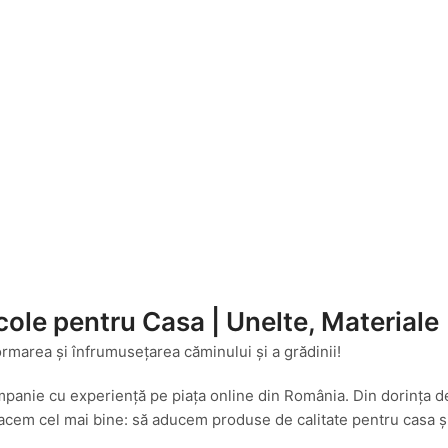
cole pentru Casa | Unelte, Materiale
ormarea și înfrumusețarea căminului și a grădinii!
mpanie cu experiență pe piața online din România. Din dorința d
cem cel mai bine: să aducem produse de calitate pentru casa și g