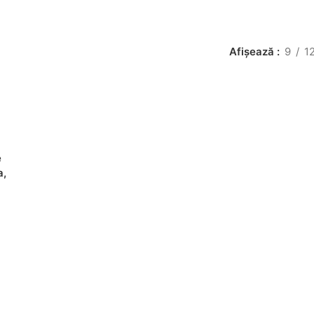
Afișează
9
1
e
a,