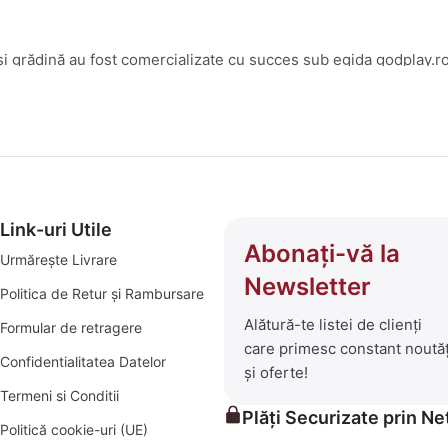
și grădină au fost comercializate cu succes sub egida godplay.ro
amenajări interioare și exterioare, am transformat platforma godp
 ce înseamnă bricolaj, amenajări și soluții practice pentru un c
 selecționată de produse care să îți transforme visurile în reali
i:
Link-uri Utile
Abonați-vă la
Urmărește Livrare
 de depozitare și decor.
Newsletter
Politica de Retur și Rambursare
Alătură-te listei de clienți
Formular de retragere
care primesc constant noutăț
ese pentru seri în aer liber, șezlonguri confortabile și piscine 
Confidentialitatea Datelor
și oferte!
iale pentru orice proiect, mic sau mare.
Termeni si Conditii
Plăți Securizate prin N
Politică cookie-uri (UE)
rădina verde și prosperă.