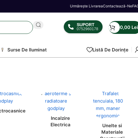
Urmărește Livrarea
Contactează-Ne
FA
SUPORT
0,00
Lei
0752960178
Surse De Iluminat
Listă De Dorințe
ctrocasnice
Incalzire
Electrica
Unelte si
Materiale