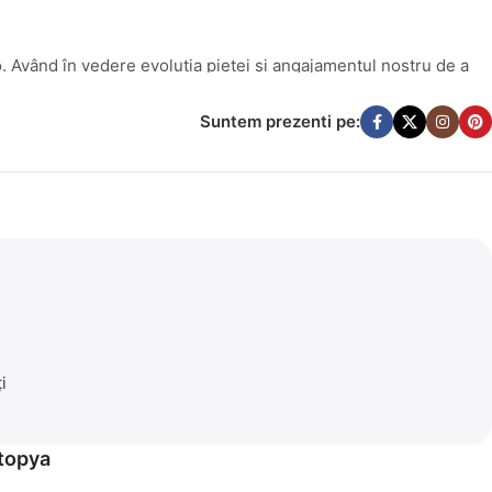
. Având în vedere evoluția pieței și angajamentul nostru de a
lay.ro în
bricocasa.ro
. Această schimbare reflectă mai bine
ămin armonios.
Suntem prezenti pe:
tate. Indiferent dacă ești un pasionat de DIY sau pur și simplu
i
răcoritoare.
etopya