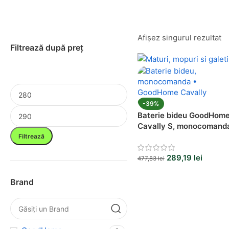
Afișez singurul rezultat
Filtrează după preț
-39%
Baterie bideu GoodHom
Cavally S, monocomand
cartus ceramic 35 mm,
Filtrează
design modern
289,19
lei
477,83
lei
Brand