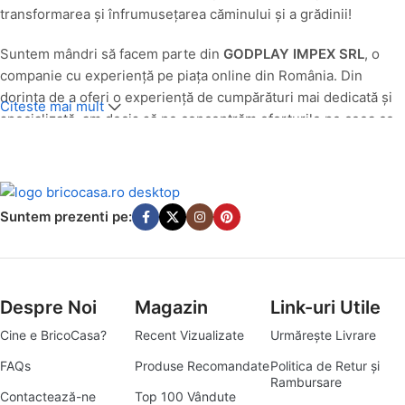
transformarea și înfrumusețarea căminului și a grădinii!
Suntem mândri să facem parte din
GODPLAY IMPEX SRL
, o
companie cu experiență pe piața online din România. Din
dorința de a oferi o experiență de cumpărături mai dedicată și
Citeste mai mult
specializată, am decis să ne concentrăm eforturile pe ceea ce
facem cel mai bine: să aducem produse de calitate pentru casa
și grădina ta, direct la ușa ta.
O Nouă Identitate, Aceeași Pasiune pentru Calitate
Suntem prezenti pe:
Până în luna
iulie 2025
, produsele noastre din categoriile casă
și grădină au fost comercializate cu succes sub egida
godplay.ro. Având în vedere evoluția pieței și angajamentul
Despre Noi
Magazin
Link-uri Utile
nostru de a servi cât mai bine nevoile specifice ale clienților
pasionați de amenajări interioare și exterioare, am transformat
Cine e BricoCasa?
Recent Vizualizate
Urmărește Livrare
platforma godplay.ro în
bricocasa.ro
. Această schimbare
FAQs
Produse Recomandate
Politica de Retur și
reflectă mai bine misiunea noastră de a deveni destinația ta
Rambursare
principală pentru tot ce înseamnă bricolaj, amenajări și soluții
Contactează-ne
Top 100 Vândute