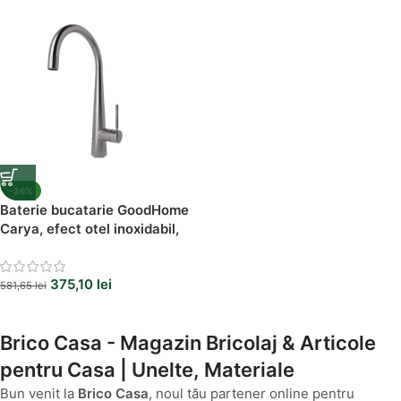
-36%
Baterie bucatarie GoodHome
Carya, efect otel inoxidabil,
monocomanda, cartus
ceramic 35 mm, design
375,10
lei
modern
581,65
lei
Brico Casa - Magazin Bricolaj & Articole
pentru Casa | Unelte, Materiale
Bun venit la
Brico Casa
, noul tău partener online pentru