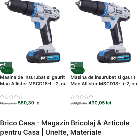
-15%
-47%
Masina de insurubat si gaurit
Masina de insurubat si gaurit
Mac Allister MSCD18-Li-2, cu
Mac Allister MSCD18-Li-2, cu
percutie, acumulator, 1600
percutie, acumulator, 2250
rpm
rpm, 2 acumulatori
580,39
lei
490,05
lei
682,80
lei
930,25
lei
Brico Casa - Magazin Bricolaj & Articole
pentru Casa | Unelte, Materiale