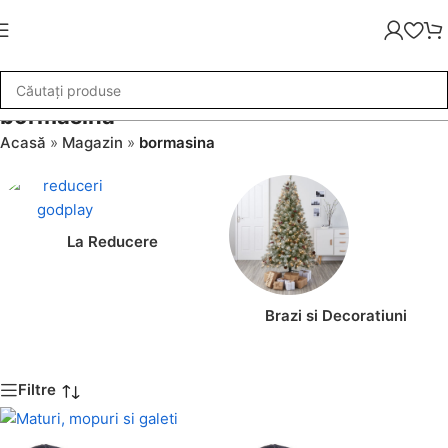
bormasina
Acasă
»
Magazin
»
bormasina
La Reducere
Brazi si Decoratiuni
Filtre