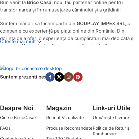
Bun venit la
Brico Casa
, noul tău partener online pentru
transformarea și înfrumusețarea căminului și a grădinii!
Suntem mândri să facem parte din
GODPLAY IMPEX SRL
, o
companie cu experiență pe piața online din România. Din
dorința de a oferi o experiență de cumpărături mai dedicată și
Citeste mai mult
specializată, am decis să ne concentrăm eforturile pe ceea ce
facem cel mai bine: să aducem produse de calitate pentru casa
și grădina ta, direct la ușa ta.
O Nouă Identitate, Aceeași Pasiune pentru Calitate
Suntem prezenti pe:
Până în luna
iulie 2025
, produsele noastre din categoriile casă
și grădină au fost comercializate cu succes sub egida
godplay.ro. Având în vedere evoluția pieței și angajamentul
Despre Noi
Magazin
Link-uri Utile
nostru de a servi cât mai bine nevoile specifice ale clienților
pasionați de amenajări interioare și exterioare, am transformat
Cine e BricoCasa?
Recent Vizualizate
Urmărește Livrare
platforma godplay.ro în
bricocasa.ro
. Această schimbare
FAQs
Produse Recomandate
Politica de Retur și
reflectă mai bine misiunea noastră de a deveni destinația ta
Rambursare
Contactează-ne
Top 100 Vândute