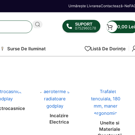
Urmărește Livrarea
Contactează-Ne
FA
SUPORT
0,00
Lei
0752960178
Surse De Iluminat
Listă De Dorințe
ctrocasnice
Incalzire
Electrica
Unelte si
Materiale