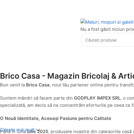
Nu a fost găsit niciun pro
Brico Casa - Magazin Bricolaj & Arti
Bun venit la
Brico Casa
, noul tău partener online pentru transf
Suntem mândri să facem parte din
GODPLAY IMPEX SRL
, o co
specializată, am decis să ne concentrăm eforturile pe ceea ce fa
O Nouă Identitate, Aceeași Pasiune pentru Calitate
Citeste mai mult
Până în luna
iulie 2025
, produsele noastre din categoriile casă 