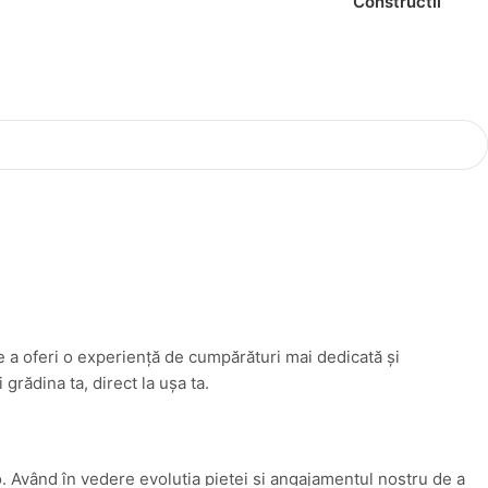
Constructii
e a oferi o experiență de cumpărături mai dedicată și
rădina ta, direct la ușa ta.
. Având în vedere evoluția pieței și angajamentul nostru de a