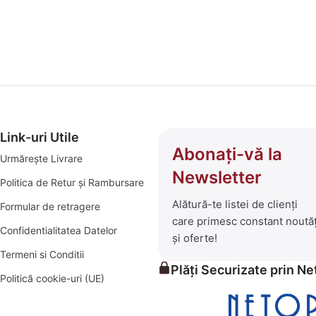
amenajări interioare și exterioare, am transformat platforma godp
 ce înseamnă bricolaj, amenajări și soluții practice pentru un c
 selecționată de produse care să îți transforme visurile în reali
i:
Link-uri Utile
 de depozitare și decor.
Abonați-vă la
Urmărește Livrare
Newsletter
Politica de Retur și Rambursare
ese pentru seri în aer liber, șezlonguri confortabile și piscine 
Alătură-te listei de clienți
Formular de retragere
care primesc constant noutăț
iale pentru orice proiect, mic sau mare.
Confidentialitatea Datelor
și oferte!
Termeni si Conditii
rădina verde și prosperă.
Plăți Securizate prin N
Politică cookie-uri (UE)
itive, alături de un serviciu clienți prompt și eficient. Exploraț