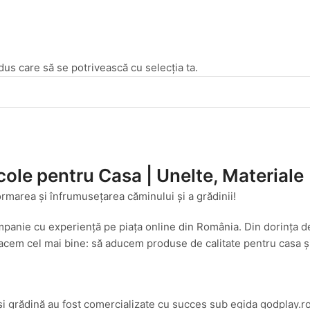
dus care să se potrivească cu selecția ta.
cole pentru Casa | Unelte, Materiale
ormarea și înfrumusețarea căminului și a grădinii!
mpanie cu experiență pe piața online din România. Din dorința d
cem cel mai bine: să aducem produse de calitate pentru casa și g
și grădină au fost comercializate cu succes sub egida godplay.ro