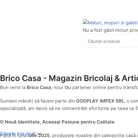
Nu a fost găsit niciun pro
Brico Casa - Magazin Bricolaj & Arti
Bun venit la
Brico Casa
, noul tău partener online pentru transf
Suntem mândri să facem parte din
GODPLAY IMPEX SRL
, o co
specializată, am decis să ne concentrăm eforturile pe ceea ce fa
O Nouă Identitate, Aceeași Pasiune pentru Calitate
Citeste mai mult
Până în luna
iulie 2025
, produsele noastre din categoriile casă 