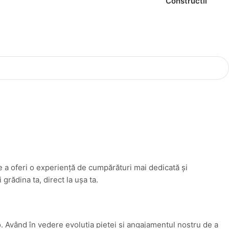
Constructii
e a oferi o experiență de cumpărături mai dedicată și
rădina ta, direct la ușa ta.
. Având în vedere evoluția pieței și angajamentul nostru de a