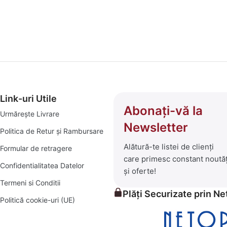
amenajări interioare și exterioare, am transformat platforma godp
 ce înseamnă bricolaj, amenajări și soluții practice pentru un c
 selecționată de produse care să îți transforme visurile în reali
i:
Link-uri Utile
 de depozitare și decor.
Abonați-vă la
Urmărește Livrare
Newsletter
Politica de Retur și Rambursare
ese pentru seri în aer liber, șezlonguri confortabile și piscine 
Alătură-te listei de clienți
Formular de retragere
care primesc constant noutăț
iale pentru orice proiect, mic sau mare.
Confidentialitatea Datelor
și oferte!
Termeni si Conditii
rădina verde și prosperă.
Plăți Securizate prin N
Politică cookie-uri (UE)
itive, alături de un serviciu clienți prompt și eficient. Exploraț