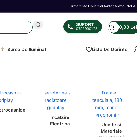
Urmărește Livrarea
Contactează-Ne
FA
SUPORT
0,00
Lei
0752960178
Surse De Iluminat
Listă De Dorințe
ctrocasnice
Incalzire
Electrica
Unelte si
Materiale