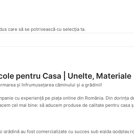
dus care să se potrivească cu selecția ta.
cole pentru Casa | Unelte, Materiale
ormarea și înfrumusețarea căminului și a grădinii!
mpanie cu experiență pe piața online din România. Din dorința d
cem cel mai bine: să aducem produse de calitate pentru casa și g
și grădină au fost comercializate cu succes sub egida godplay.ro