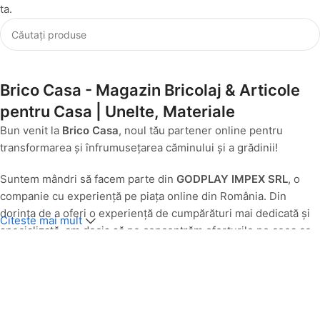
ta.
Brico Casa - Magazin Bricolaj & Articole
pentru Casa | Unelte, Materiale
Bun venit la
Brico Casa
, noul tău partener online pentru
transformarea și înfrumusețarea căminului și a grădinii!
Suntem mândri să facem parte din
GODPLAY IMPEX SRL
, o
companie cu experiență pe piața online din România. Din
dorința de a oferi o experiență de cumpărături mai dedicată și
Citeste mai mult
specializată, am decis să ne concentrăm eforturile pe ceea ce
facem cel mai bine: să aducem produse de calitate pentru casa
și grădina ta, direct la ușa ta.
O Nouă Identitate, Aceeași Pasiune pentru Calitate