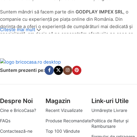
Suntem mândri să facem parte din
GODPLAY IMPEX SRL
, o
companie cu experiență pe piața online din România. Din
dorința de a oferi o experiență de cumpărături mai dedicată și
Citeste mai mult
specializată, am decis să ne concentrăm eforturile pe ceea ce
facem cel mai bine: să aducem produse de calitate pentru casa
și grădina ta, direct la ușa ta.
O Nouă Identitate, Aceeași Pasiune pentru Calitate
Suntem prezenti pe:
Până în luna
iulie 2025
, produsele noastre din categoriile casă
și grădină au fost comercializate cu succes sub egida
godplay.ro. Având în vedere evoluția pieței și angajamentul
nostru de a servi cât mai bine nevoile specifice ale clienților
Despre Noi
Magazin
Link-uri Utile
pasionați de amenajări interioare și exterioare, am transformat
Cine e BricoCasa?
Recent Vizualizate
Urmărește Livrare
platforma godplay.ro în
bricocasa.ro
. Această schimbare
reflectă mai bine misiunea noastră de a deveni destinația ta
FAQs
Produse Recomandate
Politica de Retur și
Rambursare
principală pentru tot ce înseamnă bricolaj, amenajări și soluții
Contactează-ne
Top 100 Vândute
practice pentru un cămin armonios.
Formular de retragere