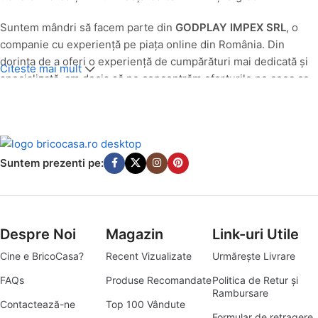
Suntem mândri să facem parte din
GODPLAY IMPEX SRL
, o
companie cu experiență pe piața online din România. Din
dorința de a oferi o experiență de cumpărături mai dedicată și
Citeste mai mult
specializată, am decis să ne concentrăm eforturile pe ceea ce
facem cel mai bine: să aducem produse de calitate pentru casa
și grădina ta, direct la ușa ta.
O Nouă Identitate, Aceeași Pasiune pentru Calitate
Suntem prezenti pe:
Până în luna
iulie 2025
, produsele noastre din categoriile casă
și grădină au fost comercializate cu succes sub egida
godplay.ro. Având în vedere evoluția pieței și angajamentul
nostru de a servi cât mai bine nevoile specifice ale clienților
Despre Noi
Magazin
Link-uri Utile
pasionați de amenajări interioare și exterioare, am transformat
Cine e BricoCasa?
Recent Vizualizate
Urmărește Livrare
platforma godplay.ro în
bricocasa.ro
. Această schimbare
reflectă mai bine misiunea noastră de a deveni destinația ta
FAQs
Produse Recomandate
Politica de Retur și
Rambursare
principală pentru tot ce înseamnă bricolaj, amenajări și soluții
Contactează-ne
Top 100 Vândute
practice pentru un cămin armonios.
Formular de retragere