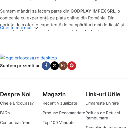
Suntem mândri să facem parte din
GODPLAY IMPEX SRL
, o
companie cu experiență pe piața online din România. Din
dorința de a oferi o experiență de cumpărături mai dedicată și
Citeste mai mult
specializată, am decis să ne concentrăm eforturile pe ceea ce
facem cel mai bine: să aducem produse de calitate pentru casa
și grădina ta, direct la ușa ta.
O Nouă Identitate, Aceeași Pasiune pentru Calitate
Suntem prezenti pe:
Până în luna
iulie 2025
, produsele noastre din categoriile casă
și grădină au fost comercializate cu succes sub egida
godplay.ro. Având în vedere evoluția pieței și angajamentul
nostru de a servi cât mai bine nevoile specifice ale clienților
Despre Noi
Magazin
Link-uri Utile
pasionați de amenajări interioare și exterioare, am transformat
Cine e BricoCasa?
Recent Vizualizate
Urmărește Livrare
platforma godplay.ro în
bricocasa.ro
. Această schimbare
reflectă mai bine misiunea noastră de a deveni destinația ta
FAQs
Produse Recomandate
Politica de Retur și
Rambursare
principală pentru tot ce înseamnă bricolaj, amenajări și soluții
Contactează-ne
Top 100 Vândute
practice pentru un cămin armonios.
Formular de retragere