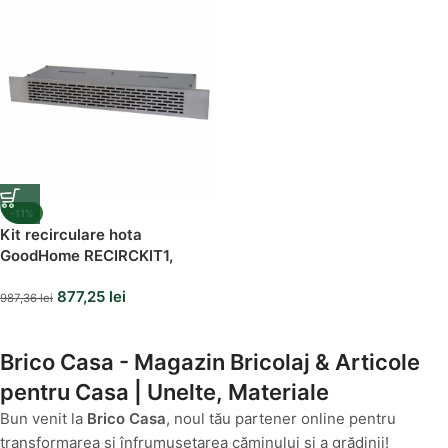
-11%
Kit recirculare hota
GoodHome RECIRCKIT1,
730x98x399 mm
877,25
lei
987,36
lei
Brico Casa - Magazin Bricolaj & Articole
pentru Casa | Unelte, Materiale
Bun venit la
Brico Casa
, noul tău partener online pentru
transformarea și înfrumusețarea căminului și a grădinii!