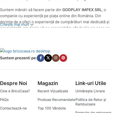
Suntem mândri să facem parte din
GODPLAY IMPEX SRL
, o
companie cu experiență pe piața online din România. Din
dorința de a oferi o experiență de cumpărături mai dedicată și
Citeste mai mult
specializată, am decis să ne concentrăm eforturile pe ceea ce
facem cel mai bine: să aducem produse de calitate pentru casa
și grădina ta, direct la ușa ta.
O Nouă Identitate, Aceeași Pasiune pentru Calitate
Suntem prezenti pe:
Până în luna
iulie 2025
, produsele noastre din categoriile casă
și grădină au fost comercializate cu succes sub egida
godplay.ro. Având în vedere evoluția pieței și angajamentul
nostru de a servi cât mai bine nevoile specifice ale clienților
Despre Noi
Magazin
Link-uri Utile
pasionați de amenajări interioare și exterioare, am transformat
Cine e BricoCasa?
Recent Vizualizate
Urmărește Livrare
platforma godplay.ro în
bricocasa.ro
. Această schimbare
reflectă mai bine misiunea noastră de a deveni destinația ta
FAQs
Produse Recomandate
Politica de Retur și
Rambursare
principală pentru tot ce înseamnă bricolaj, amenajări și soluții
Contactează-ne
Top 100 Vândute
practice pentru un cămin armonios.
Formular de retragere