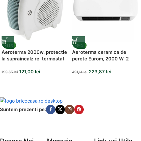
-39%
-54%
Aeroterma 2000w, protectie
Aeroterma ceramica de
la supraincalzire, termostat
perete Eurom, 2000 W, 2
reglabil, 245x240mm
trepte de putere, termostat,
121,00
lei
223,87
lei
protectie supraincalzire,
199,65
lei
491,14
lei
telecomanda
Suntem prezenti pe:
Despre Noi
Magazin
Link-uri Utile