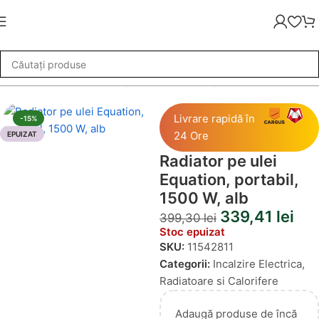
zire Electrica
»
Radiator pe ulei Equation, portabil, 1500 W, alb
Livrare rapidă în
-15%
24 Ore
EPUIZAT
Radiator pe ulei
Equation, portabil,
1500 W, alb
339,41
lei
399,30
lei
Stoc epuizat
SKU:
11542811
Categorii:
Incalzire Electrica
,
Radiatoare si Calorifere
Adaugă produse de încă