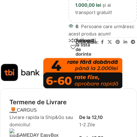
1.000,00
lei
și ai
transport gratuit!
6
Persoane care urmăresc
acest produs acum!
Adăugați
Compară
Distribuie:
la lista
de
dorințe
Termene de Livrare
CARGUS
Livrare rapida la Ship&Go sau
De la 12,10
domiciliu!
1-2 Zile
SAMEDAY EasyBox