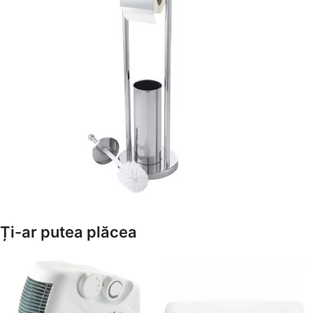
Amenajează-ți Baia cu Stil
Ți-ar putea plăcea
Suporți Hârtie Igenică
Vezi Oferta