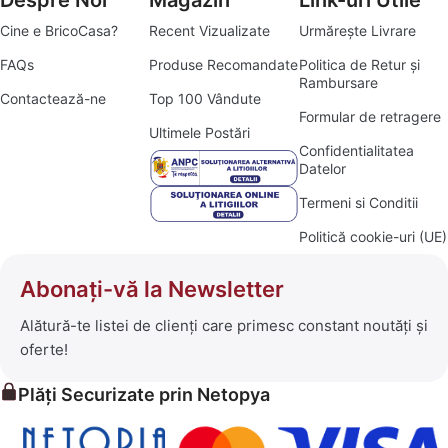
Cine e BricoCasa?
Recent Vizualizate
Urmărește Livrare
FAQs
Produse Recomandate
Politica de Retur și
Rambursare
Contactează-ne
Top 100 Vândute
Formular de retragere
Ultimele Postări
Confidentialitatea
Datelor
Termeni si Conditii
Politică cookie-uri (UE)
Abonați-vă la Newsletter
Alătură-te listei de clienți care primesc constant noutăți și
oferte!
Plăți Securizate prin Netopya