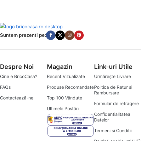
Suntem prezenti pe:
Despre Noi
Magazin
Link-uri Utile
Cine e BricoCasa?
Recent Vizualizate
Urmărește Livrare
FAQs
Produse Recomandate
Politica de Retur și
Rambursare
Contactează-ne
Top 100 Vândute
Formular de retragere
Ultimele Postări
Confidentialitatea
Datelor
Termeni si Conditii