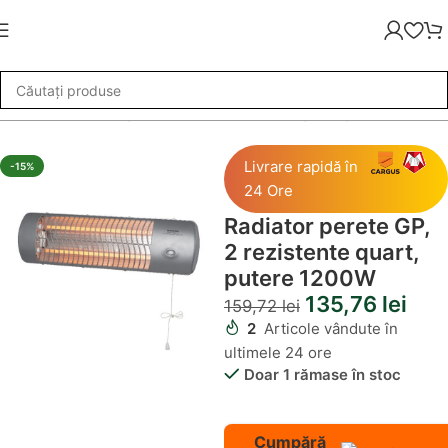
asnice
»
Radiator perete GP, 2 rezistente quart, putere 1200W
Livrare rapidă în
-15%
24 Ore
Radiator perete GP,
2 rezistente quart,
putere 1200W
135,76
lei
159,72
lei
2
Articole vândute în
ultimele 24 ore
Doar 1 rămase în stoc
Cumpără