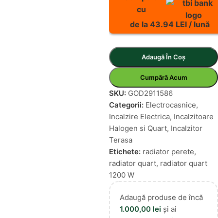
cu
de la 43.94 LEI / lună
Adaugă În Coș
Cumpără Acum
SKU:
GOD2911586
Categorii:
Electrocasnice
,
Incalzire Electrica
,
Incalzitoare
Halogen si Quart
,
Incalzitor
Terasa
Etichete:
radiator perete
,
radiator quart
,
radiator quart
1200 W
Adaugă produse de încă
1.000,00
lei
și ai