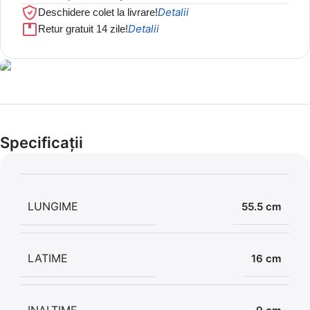
Detalii
Deschidere colet la livrare!
Detalii
Retur gratuit 14 zile!
Cel mai mic preț!
Set 5 Clești
Specificații
56,86 LEI
LUNGIME
55.5 cm
LATIME
16 cm
INALTIME