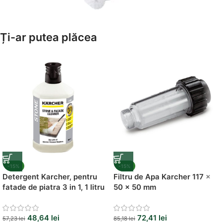
Amenajează-ți Baia cu Stil
Ți-ar putea plăcea
Suporți Hârtie Igenică
Vezi Oferta
-15%
-15%
Detergent Karcher, pentru
Filtru de Apa Karcher 117 x
fatade de piatra 3 in 1, 1 litru
50 x 50 mm
48,64
lei
72,41
lei
57,23
lei
85,18
lei