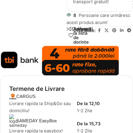
transport gratuit!
8
Persoane care urmăresc
acest produs acum!
Adăugați
Compară
Distribuie:
la lista
de
dorințe
Termene de Livrare
CARGUS
Livrare rapida la Ship&Go sau
De la 12,10
domiciliu!
1-2 Zile
SAMEDAY EasyBox
De la 15,73
Livrare rapida la easybox!
1-2 Zile