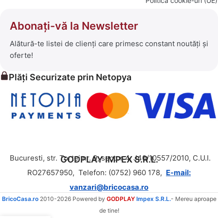
Politică cookie-uri (UE)
Abonați-vă la Newsletter
Alătură-te listei de clienți care primesc constant noutăți și
oferte!
Plăți Securizate prin Netopya
Bucuresti, str. Tortei nr. 9, sector 4, J40/10557/2010, C.U.I.
GODPLAY IMPEX S.R.L.
RO27657950,
Telefon: (0752) 960 178,
E-mail:
vanzari@bricocasa.ro
BricoCasa.ro
2010-2026 Powered by
GODPLAY
Impex S.R.L.
- Mereu aproape
de tine!