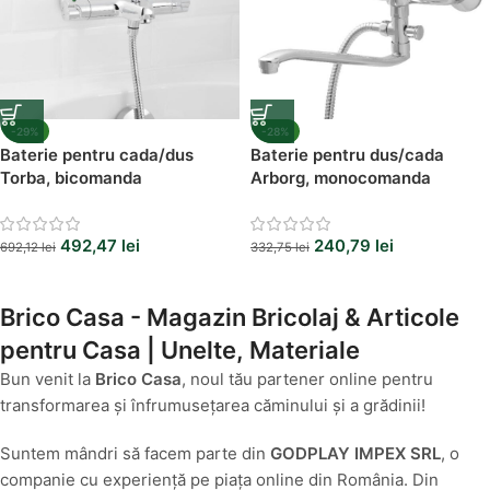
-29%
-28%
Baterie pentru cada/dus
Baterie pentru dus/cada
Torba, bicomanda
Arborg, monocomanda
492,47
lei
240,79
lei
692,12
lei
332,75
lei
Brico Casa - Magazin Bricolaj & Articole
pentru Casa | Unelte, Materiale
Bun venit la
Brico Casa
, noul tău partener online pentru
transformarea și înfrumusețarea căminului și a grădinii!
Suntem mândri să facem parte din
GODPLAY IMPEX SRL
, o
companie cu experiență pe piața online din România. Din