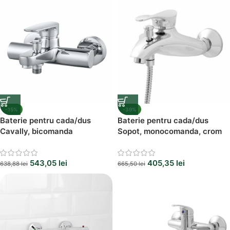
-15%
-39%
Baterie pentru cada/dus
Baterie pentru cada/dus
Cavally, bicomanda
Sopot, monocomanda, crom
543,05
lei
405,35
lei
638,88
lei
665,50
lei