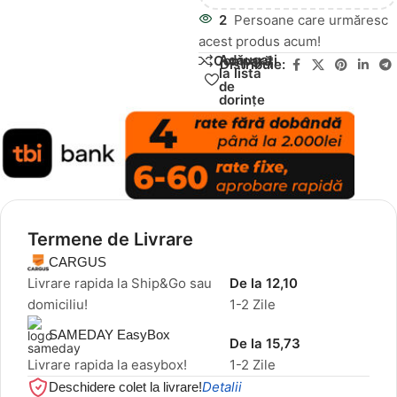
2
Persoane care urmăresc
acest produs acum!
Adăugați
Compară
Distribuie:
la lista
de
dorințe
Termene de Livrare
CARGUS
Livrare rapida la Ship&Go sau
De la 12,10
domiciliu!
1-2 Zile
SAMEDAY EasyBox
De la 15,73
Livrare rapida la easybox!
1-2 Zile
Detalii
Deschidere colet la livrare!