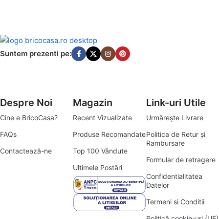
Suntem prezenti pe:
Despre Noi
Magazin
Link-uri Utile
Cine e BricoCasa?
Recent Vizualizate
Urmărește Livrare
FAQs
Produse Recomandate
Politica de Retur și
Rambursare
Contactează-ne
Top 100 Vândute
Formular de retragere
Ultimele Postări
Confidentialitatea
Datelor
Termeni si Conditii
Politică cookie-uri (UE)