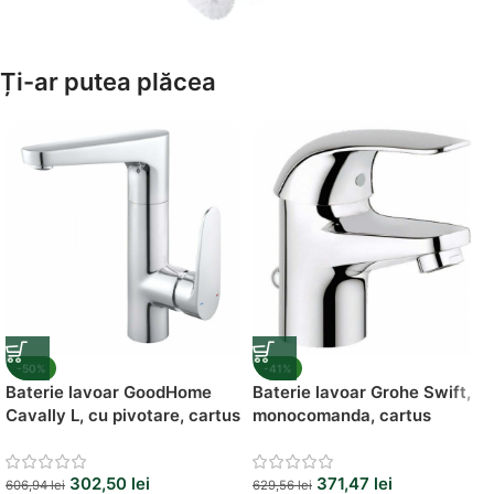
Amenajează-ți Baia cu Stil
Ți-ar putea plăcea
Suporți Hârtie Igenică
Vezi Oferta
-50%
-41%
Baterie lavoar GoodHome
Baterie lavoar Grohe Swift,
Cavally L, cu pivotare, cartus
monocomanda, cartus
ceramic 35 mm,
ceramic 35 mm, regulator de
monocomanda, design
debit
302,50
lei
371,47
lei
modern
606,94
lei
629,56
lei