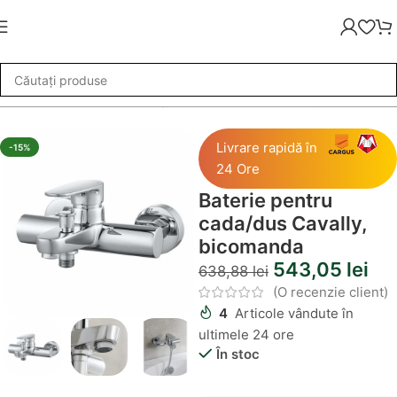
n
»
Casa
»
Baie
»
Baterie pentru cada/dus Cavally, bicomanda
Livrare rapidă în
-15%
24 Ore
Baterie pentru
cada/dus Cavally,
bicomanda
543,05
lei
638,88
lei
(O recenzie client)
4
Articole vândute în
ultimele 24 ore
În stoc