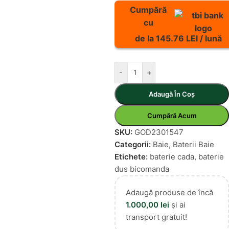
Cumpără
cu
de la 145.76 LEI / lună
-
+
Adaugă În Coș
Cumpără Acum
SKU:
GOD2301547
Categorii:
Baie
,
Baterii Baie
Etichete:
baterie cada
,
baterie
dus bicomanda
Adaugă produse de încă
1.000,00
lei
și ai
transport gratuit!