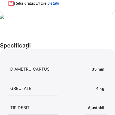
Detalii
Retur gratuit 14 zile!
Cel mai mic preț!
Set 5 Clești
Specificații
56,86 LEI
DIAMETRU CARTUS
35 mm
GREUTATE
4 kg
TIP DEBIT
Ajustabil