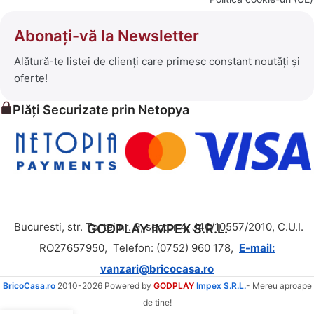
Abonați-vă la Newsletter
Alătură-te listei de clienți care primesc constant noutăți și
oferte!
Plăți Securizate prin Netopya
Bucuresti, str. Tortei nr. 9, sector 4, J40/10557/2010, C.U.I.
GODPLAY IMPEX S.R.L.
RO27657950,
Telefon: (0752) 960 178,
E-mail:
vanzari@bricocasa.ro
BricoCasa.ro
2010-2026 Powered by
GODPLAY
Impex S.R.L.
- Mereu aproape
de tine!