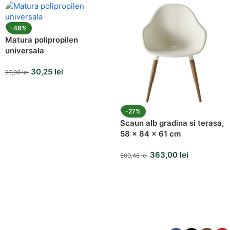
-48%
Matura polipropilen
universala
30,25
lei
57,90
lei
-27%
Scaun alb gradina si terasa,
58 x 84 x 61 cm
363,00
lei
500,46
lei