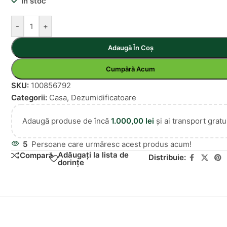
În stoc
-
+
Adaugă În Coș
Cumpără Acum
SKU:
100856792
Categorii:
Casa
,
Dezumidificatoare
Adaugă produse de încă
1.000,00
lei
și ai transport gratui
5
Persoane care urmăresc acest produs acum!
Adăugați la lista de
Compară
Distribuie:
dorințe