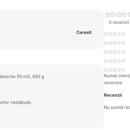
0 recenzii
Ceresit
Numai clienți
absortie 50 m3, 450 g
recenzie.
Recenzii
urilor neplăcute,
Nu există re