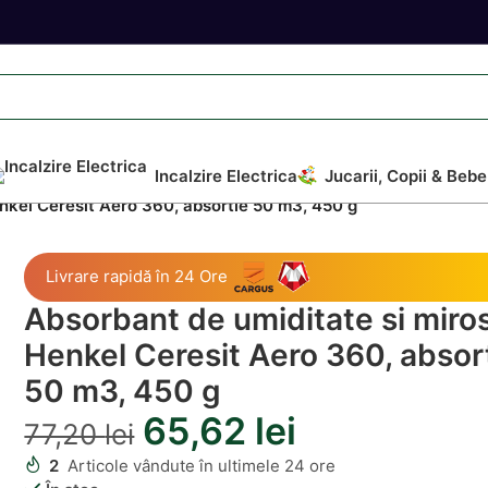
Incalzire Electrica
Jucarii, Copii & Bebe
nkel Ceresit Aero 360, absortie 50 m3, 450 g
Livrare rapidă în 24 Ore
Absorbant de umiditate si miro
Henkel Ceresit Aero 360, absor
50 m3, 450 g
65,62
lei
77,20
lei
2
Articole vândute în ultimele 24 ore