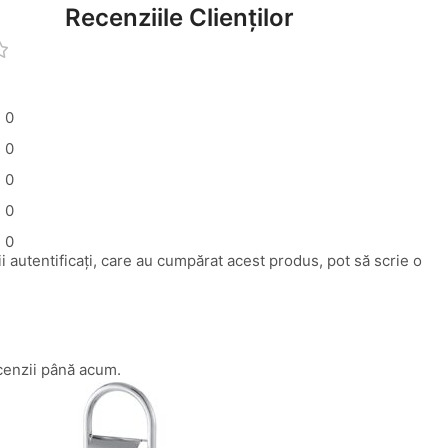
Recenziile Clienților
0
0
0
0
0
i autentificați, care au cumpărat acest produs, pot să scrie o
cenzii până acum.