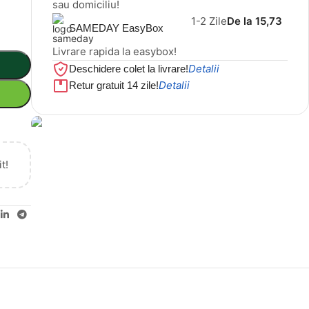
sau domiciliu!
1-2 Zile
De la 15,73
SAMEDAY EasyBox
Livrare rapida la easybox!
Detalii
Deschidere colet la livrare!
Detalii
Retur gratuit 14 zile!
Cel mai mic preț!
t!
Set 5 Clești
56,86 LEI