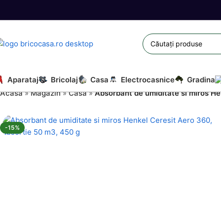
Aparataj
Bricolaj
Casa
Electrocasnice
Gradina
Acasă
»
Magazin
»
Casa
»
Absorbant de umiditate si miros He
-15%