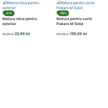
-31%
-38%
Matura mica pentru
Matura pentru curte
exterior
Fiskars M Solid
22,99
lei
156,09
lei
33,28
lei
251,56
lei