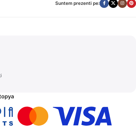
Suntem prezenti pe:
i
etopya