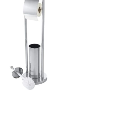
ajează-ți Baia cu Stil
ți Hârtie Igenică
Vezi Oferta