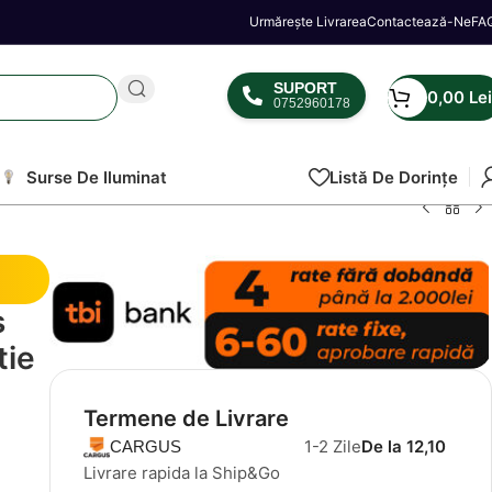
Urmărește Livrarea
Contactează-Ne
FA
SUPORT
0,00
Lei
0752960178
Surse De Iluminat
Listă De Dorințe
s
tie
Termene de Livrare
1-2 Zile
De la 12,10
CARGUS
Livrare rapida la Ship&Go