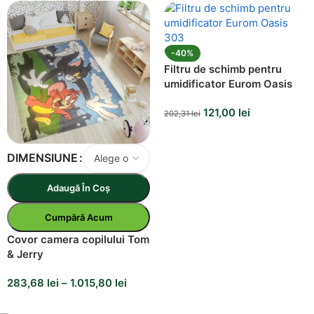
-40%
Filtru de schimb pentru
umidificator Eurom Oasis
303
121,00
lei
202,31
lei
DIMENSIUNE
Adaugă În Coș
Cumpără Acum
Covor camera copilului Tom
& Jerry
283,68
lei
–
1.015,80
lei