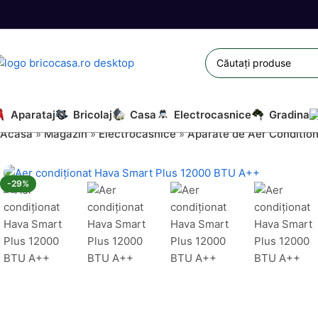
Aparataj
Bricolaj
Casa
Electrocasnice
Gradina
Acasă
»
Magazin
»
Electrocasnice
»
Aparate de Aer Conditio
-29%