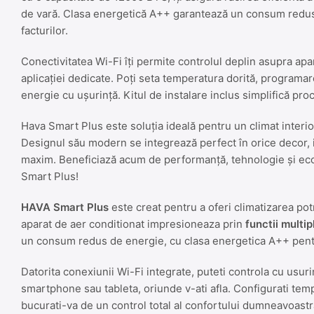
de vară. Clasa energetică A++ garantează un consum redus
facturilor.
Conectivitatea Wi-Fi îți permite controlul deplin asupra apar
aplicației dedicate. Poți seta temperatura dorită, programa
energie cu ușurință. Kitul de instalare inclus simplifică pr
Hava Smart Plus este soluția ideală pentru un climat interio
Designul său modern se integrează perfect în orice decor, i
maxim. Beneficiază acum de performanță, tehnologie și ec
Smart Plus!
HAVA Smart Plus
este creat pentru a oferi climatizarea po
aparat de aer conditionat impresioneaza prin
functii multi
un consum redus de energie, cu clasa energetica A++ pentr
Datorita conexiunii Wi-Fi integrate, puteti controla cu usu
smartphone sau tableta, oriunde v-ati afla. Configurati tempe
bucurati-va de un control total al confortului dumneavoastr