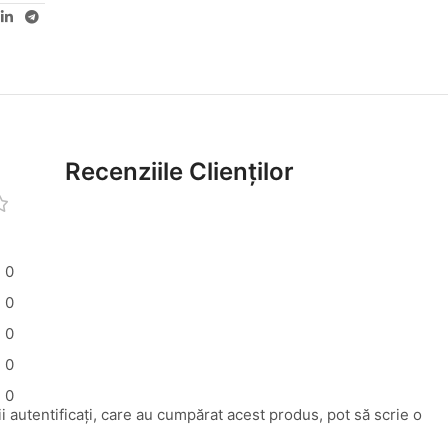
Recenziile Clienților
0
0
0
0
0
i autentificați, care au cumpărat acest produs, pot să scrie o