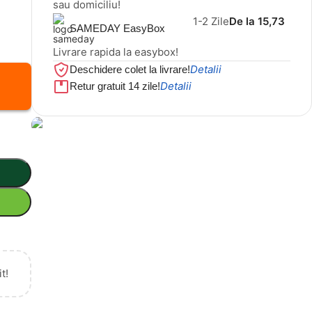
sau domiciliu!
1-2 Zile
De la 15,73
SAMEDAY EasyBox
Livrare rapida la easybox!
Detalii
Deschidere colet la livrare!
Detalii
Retur gratuit 14 zile!
Cel mai mic preț!
Set 5 Clești
56,86 LEI
t!