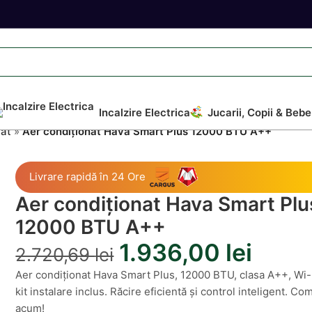
Incalzire Electrica
Jucarii, Copii & Bebe
nat
»
Aer condiționat Hava Smart Plus 12000 BTU A++
Livrare rapidă în 24 Ore
Aer condiționat Hava Smart Plu
12000 BTU A++
1.936,00
lei
2.720,69
lei
Aer condiționat Hava Smart Plus, 12000 BTU, clasa A++, Wi-
kit instalare inclus. Răcire eficientă și control inteligent. C
acum!