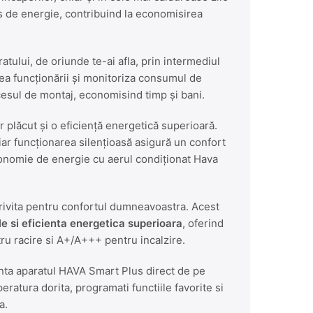
 de energie, contribuind la economisirea
Amen
Supor
atului, de oriunde te-ai afla, prin intermediul
rea funcționării și monitoriza consumul de
ocesul de montaj, economisind timp și bani.
r plăcut și o eficiență energetică superioară.
ar funcționarea silențioasă asigură un confort
onomie de energie cu aerul condiționat Hava
trivita pentru confortul dumneavoastra. Acest
ple si eficienta energetica superioara
, oferind
u racire si A+/A+++ pentru incalzire.
rinta aparatul HAVA Smart Plus direct de pe
ratura dorita, programati functiile favorite si
a.