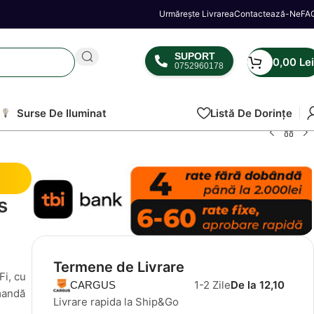
Urmărește Livrarea
Contactează-Ne
FA
SUPORT
0,00
Lei
0752960178
Surse De Iluminat
Listă De Dorințe
s
Termene de Livrare
Fi, cu
1-2 Zile
De la 12,10
CARGUS
omandă
Livrare rapida la Ship&Go