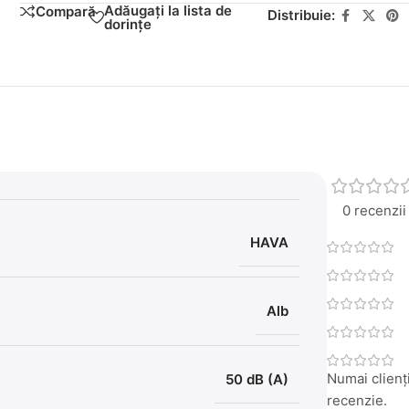
Adăugați la lista de
Compară
Distribuie:
dorințe
0 recenzii
HAVA
Alb
Numai clienți
50 dB (A)
recenzie.