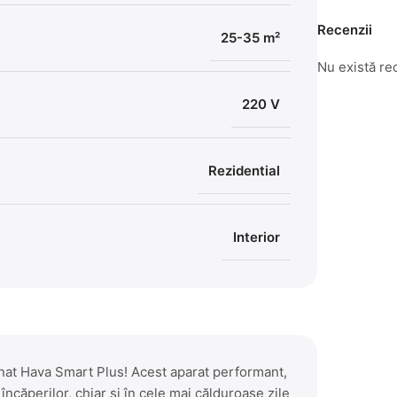
Recenzii
25-35 m²
Nu există re
220 V
Rezidential
Interior
onat Hava Smart Plus! Acest aparat performant,
încăperilor, chiar și în cele mai călduroase zile