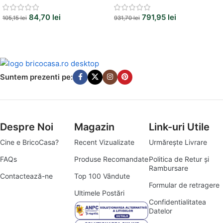
84,70
lei
791,95
lei
105,15
lei
931,70
lei
Suntem prezenti pe:
Despre Noi
Magazin
Link-uri Utile
Cine e BricoCasa?
Recent Vizualizate
Urmărește Livrare
FAQs
Produse Recomandate
Politica de Retur și
Rambursare
Contactează-ne
Top 100 Vândute
Formular de retragere
Ultimele Postări
Confidentialitatea
Datelor