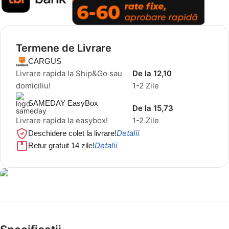
Termene de Livrare
CARGUS
Livrare rapida la Ship&Go sau
De la 12,10
domiciliu!
1-2 Zile
SAMEDAY EasyBox
De la 15,73
Livrare rapida la easybox!
1-2 Zile
Detalii
Deschidere colet la livrare!
Detalii
Retur gratuit 14 zile!
Cel mai mic preț!
Set 5 Clești