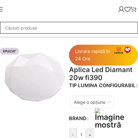
rpuri de Iluminat
»
Aplice LED
»
Aplica Led Diamant 20w fi390
Livrare rapidă în
EPUIZAT
24 Ore
Aplica Led Diamant
20w fi390
TIP LUMINA CONFIGURABIL
BRAND
-
+