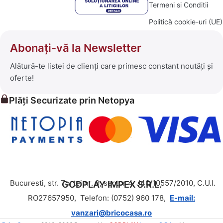
Termeni si Conditii
Politică cookie-uri (UE)
Abonați-vă la Newsletter
Alătură-te listei de clienți care primesc constant noutăți și
oferte!
Plăți Securizate prin Netopya
Bucuresti, str. Tortei nr. 9, sector 4, J40/10557/2010, C.U.I.
GODPLAY IMPEX S.R.L.
RO27657950,
Telefon: (0752) 960 178,
E-mail:
vanzari@bricocasa.ro