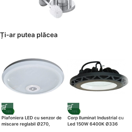
Amenajează-ți Baia cu Stil
Ți-ar putea plăcea
Suporți Hârtie Igenică
Vezi Oferta
-19%
-15%
Plafoniera LED cu senzor de
Corp Iluminat Industrial cu
miscare reglabil Ø270,
Led 150W 6400K Ø336
12W=75W, 6400K