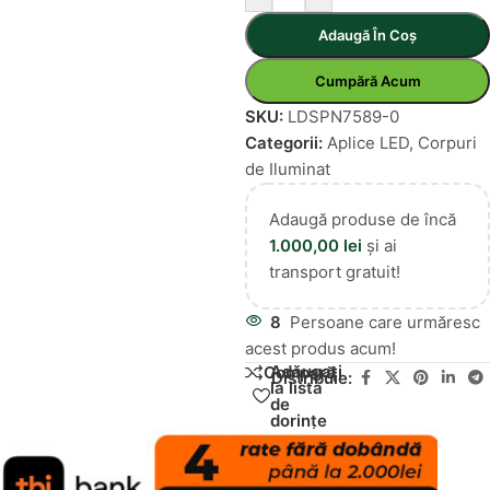
Adaugă În Coș
Cumpără Acum
SKU:
LDSPN7589-0
Categorii:
Aplice LED
,
Corpuri
de Iluminat
Adaugă produse de încă
1.000,00
lei
și ai
transport gratuit!
8
Persoane care urmăresc
acest produs acum!
Adăugați
Compară
Distribuie:
la lista
de
dorințe