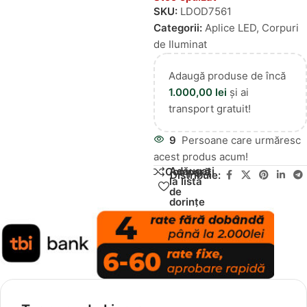
SKU:
LDOD7561
Categorii:
Aplice LED
,
Corpuri
de Iluminat
Adaugă produse de încă
1.000,00
lei
și ai
transport gratuit!
9
Persoane care urmăresc
acest produs acum!
Adăugați
Compară
Distribuie:
la lista
de
dorințe