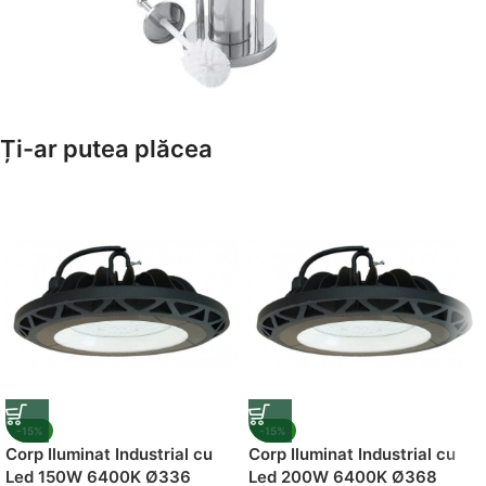
Amenajează-ți Baia cu Stil
Ți-ar putea plăcea
Suporți Hârtie Igenică
Vezi Oferta
-15%
-15%
Corp Iluminat Industrial cu
Corp Iluminat Industrial cu
Led 150W 6400K Ø336
Led 200W 6400K Ø368