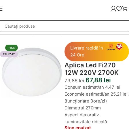
 de Iluminat
»
Aplice LED
»
Aplica Led Fi270 12W 220V 2700K
Livrare rapidă în
-15%
24 Ore
EPUIZAT
Aplica Led Fi270
12W 220V 2700K
67,88
lei
79,86
lei
Consum estimat/an 4,47 lei.
Economie estimată/an 25,21 lei.
(funcționare 3ore/zi)
Diametrul 270mm
Aspect decorativ.
Luminozitate ridicată.
Stoc epuizat