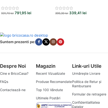
791,95
lei
339,41
lei
931,70
lei
399,30
lei
Suntem prezenti pe:
Despre Noi
Magazin
Link-uri Utile
Cine e BricoCasa?
Recent Vizualizate
Urmărește Livrare
FAQs
Produse Recomandate
Politica de Retur și
Rambursare
Contactează-ne
Top 100 Vândute
Formular de retragere
Ultimele Postări
Confidentialitatea
Datelor