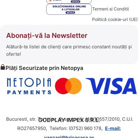
Termeni si Conditii
Politică cookie-uri (UE)
Abonați-vă la Newsletter
Alătură-te listei de clienți care primesc constant noutăți și
oferte!
Plăți Securizate prin Netopya
Bucuresti, str. Tortei nr. 9, sector 4, J40/10557/2010, C.U.I.
GODPLAY IMPEX S.R.L.
RO27657950,
Telefon: (0752) 960 178,
E-mail:
vanzari@bricocasa.ro