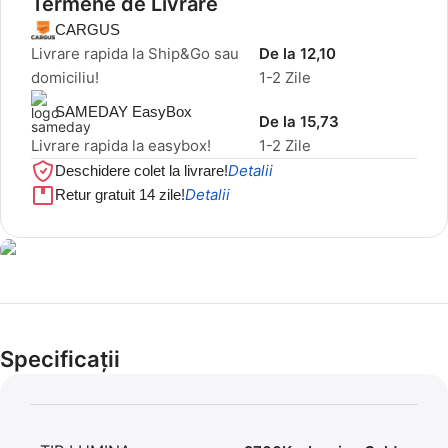
Termene de Livrare
CARGUS
Livrare rapida la Ship&Go sau
De la 12,10
domiciliu!
1-2 Zile
SAMEDAY EasyBox
De la 15,73
Livrare rapida la easybox!
1-2 Zile
Detalii
Deschidere colet la livrare!
Detalii
Retur gratuit 14 zile!
Cel mai mic preț!
Set 5 Clești
Specificații
56,86 LEI