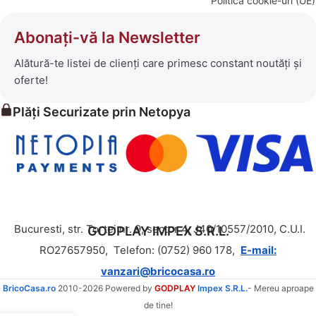
Politică cookie-uri (UE)
Abonați-vă la Newsletter
Alătură-te listei de clienți care primesc constant noutăți și
oferte!
Plăți Securizate prin Netopya
Bucuresti, str. Tortei nr. 9, sector 4, J40/10557/2010, C.U.I.
GODPLAY IMPEX S.R.L.
RO27657950,
Telefon: (0752) 960 178,
E-mail:
vanzari@bricocasa.ro
BricoCasa.ro
2010-2026 Powered by
GODPLAY
Impex S.R.L.
- Mereu aproape
de tine!