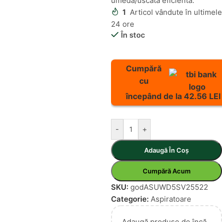
umedă/uscată eficientă.
1
Articol vândute în ultimele
24 ore
În stoc
Cumpără
cu
începând de la 42.56 LEI
-
+
Adaugă În Coș
Cumpără Acum
SKU:
godASUWD5SV25522
Categorie:
Aspiratoare
Adaugă produse de încă