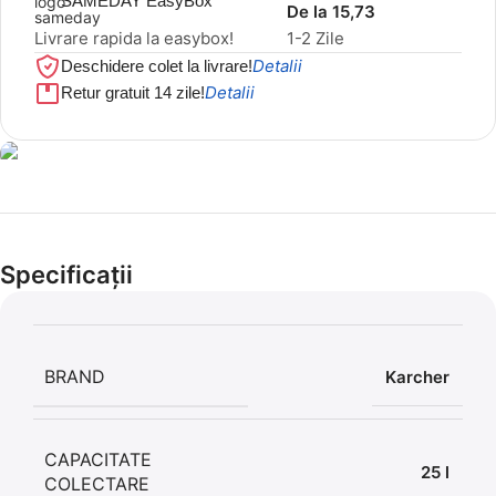
SAMEDAY EasyBox
De la 15,73
Livrare rapida la easybox!
1-2 Zile
Detalii
Deschidere colet la livrare!
Detalii
Retur gratuit 14 zile!
Cel mai mic preț!
Set 5 Clești
Specificații
56,86 LEI
BRAND
Karcher
CAPACITATE
25 l
COLECTARE