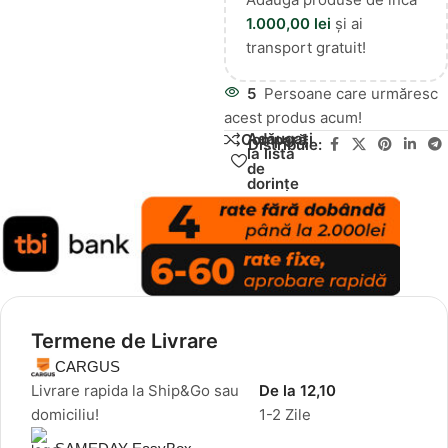
1.000,00
lei
și ai
transport gratuit!
5
Persoane care urmăresc
acest produs acum!
Adăugați
Compară
Distribuie:
la lista
de
dorințe
Termene de Livrare
CARGUS
Livrare rapida la Ship&Go sau
De la 12,10
domiciliu!
1-2 Zile