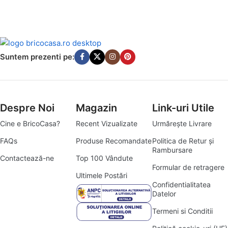
Suntem prezenti pe:
Despre Noi
Magazin
Link-uri Utile
Cine e BricoCasa?
Recent Vizualizate
Urmărește Livrare
FAQs
Produse Recomandate
Politica de Retur și
Rambursare
Contactează-ne
Top 100 Vândute
Formular de retragere
Ultimele Postări
Confidentialitatea
Datelor
Termeni si Conditii