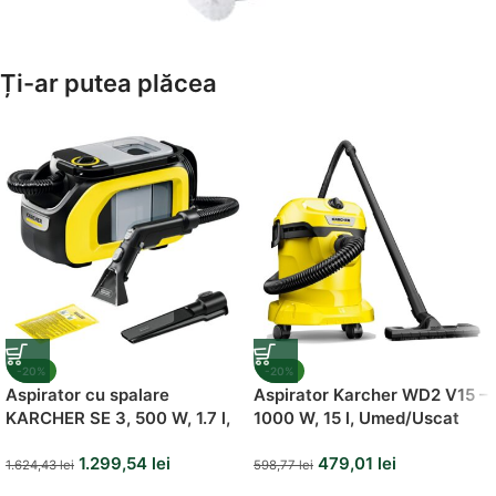
Amenajează-ți Baia cu Stil
Ți-ar putea plăcea
Suporți Hârtie Igenică
Vezi Oferta
-20%
-20%
Aspirator cu spalare
Aspirator Karcher WD2 V15 –
KARCHER SE 3, 500 W, 1.7 l,
1000 W, 15 l, Umed/Uscat
Alb
1.299,54
lei
479,01
lei
1.624,43
lei
598,77
lei