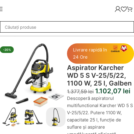
re
»
Aspirator Karcher WD 5 S V-25/5/22, 1100 W, 25 l, Galben
Livrare rapidă în
-20%
24 Ore
Aspirator Karcher
WD 5 S V-25/5/22,
1100 W, 25 l, Galben
1.102,07
lei
1.377,59
lei
Descoperă aspiratorul
multifunctional Karcher WD 5 S
V-25/5/22. Putere 1100 W,
capacitate 25 l, funcție de
suflare și aspirare