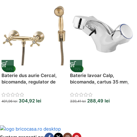
Vezi Oferta
-24%
-15%
Baterie dus aurie Cercal,
Baterie lavoar Calp,
bicomanda, regulator de
bicomanda, cartus 35 mm,
debit
stil contemporan
304,92
lei
288,49
lei
401,96
lei
339,41
lei