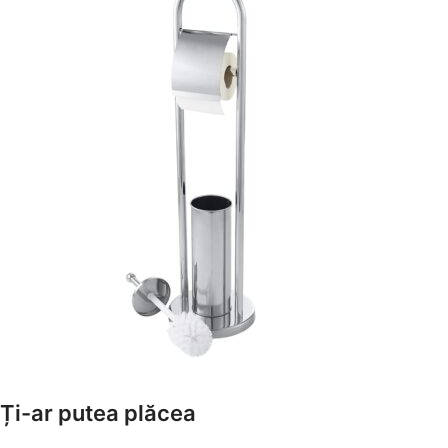
Amenajează-ți Baia cu Stil
Ți-ar putea plăcea
Suporți Hârtie Igenică