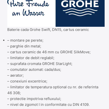
Baterie cada Grohe Swift, DN15, cartus ceramic
– montare pe perete;
– parghie din metal;
– cartus ceramic de 46 mm cu GROHE SilkMove;
– limitator de debit reglabil;
– suprafata cromata GROHE StarLight;
– comutator automat: cada/dus;
– aerator;
– conexiuni excentrice;
– limitator de temperatura optional cu nr. de referinta
46 308;
– protectie impotriva refluxului;
– nivel de zgomot I in conformitate cu DIN 4109.