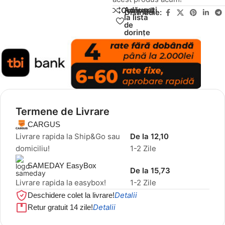
Adăugați
Compară
Distribuie:
la lista
de
dorințe
Termene de Livrare
CARGUS
Livrare rapida la Ship&Go sau
De la 12,10
domiciliu!
1-2 Zile
SAMEDAY EasyBox
De la 15,73
Livrare rapida la easybox!
1-2 Zile
Detalii
Deschidere colet la livrare!
Detalii
Retur gratuit 14 zile!