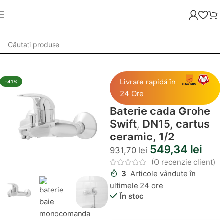
rii Baie
»
Baterie cada Grohe Swift, DN15, cartus ceramic, 1/2
Livrare rapidă în
-41%
24 Ore
Baterie cada Grohe
Swift, DN15, cartus
ceramic, 1/2
549,34
lei
931,70
lei
(O recenzie client)
3
Articole vândute în
ultimele 24 ore
În stoc