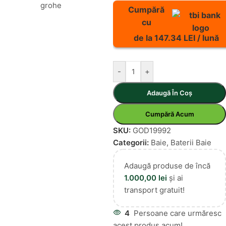
Cumpără
cu
de la 147.34 LEI / lună
-
+
Adaugă În Coș
Cumpără Acum
SKU:
GOD19992
Categorii:
Baie
,
Baterii Baie
Adaugă produse de încă
1.000,00
lei
și ai
transport gratuit!
4
Persoane care urmăresc
acest produs acum!