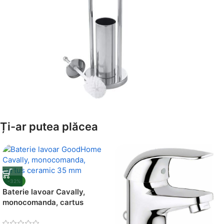
Amenajează-ți Baia cu Stil
Ți-ar putea plăcea
Suporți Hârtie Igenică
Vezi Oferta
-32%
Baterie lavoar Cavally,
monocomanda, cartus
ceramic 35 mm