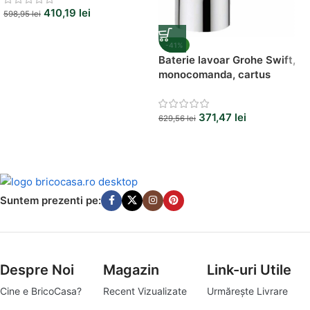
410,19
lei
598,95
lei
-41%
Baterie lavoar Grohe Swift,
monocomanda, cartus
ceramic 35 mm, regulator de
debit
371,47
lei
629,56
lei
Suntem prezenti pe:
Despre Noi
Magazin
Link-uri Utile
Cine e BricoCasa?
Recent Vizualizate
Urmărește Livrare