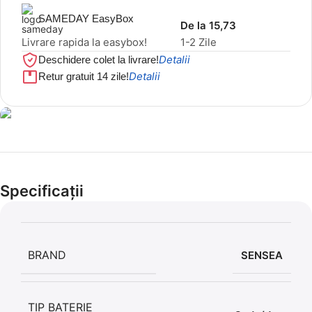
SAMEDAY EasyBox
De la 15,73
Livrare rapida la easybox!
1-2 Zile
Detalii
Deschidere colet la livrare!
Detalii
Retur gratuit 14 zile!
Cel mai mic preț!
Set 5 Clești
Specificații
56,86 LEI
BRAND
SENSEA
TIP BATERIE