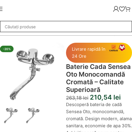
ada Sensea Oto Monocomandă Cromată – Calitate Superioară
Livrare rapidă în
-20%
24 Ore
Baterie Cada Sensea
Oto Monocomandă
Cromată – Calitate
Superioară
210,54
lei
263,18
lei
Descoperă bateria de cadă
Sensea Oto, monocomandă,
cromată. Design modern, alama
sanitara, economie de apa 30%.