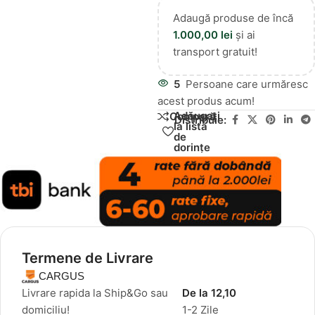
Adaugă produse de încă
1.000,00
lei
și ai
transport gratuit!
5
Persoane care urmăresc
acest produs acum!
Adăugați
Compară
Distribuie:
la lista
de
dorințe
Termene de Livrare
CARGUS
Livrare rapida la Ship&Go sau
De la 12,10
domiciliu!
1-2 Zile