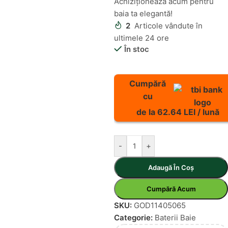
Achiziționează acum pentru
baia ta elegantă!
2
Articole vândute în
ultimele 24 ore
În stoc
Cumpără
cu
de la 62.64 LEI / lună
-
+
Adaugă În Coș
Cumpără Acum
SKU:
GOD11405065
Categorie:
Baterii Baie