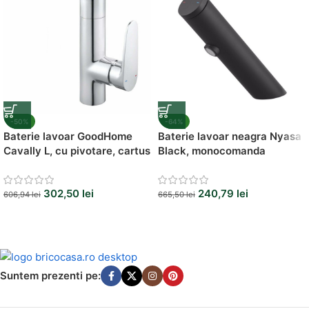
-50%
-64%
Baterie lavoar GoodHome
Baterie lavoar neagra Nyasa
Cavally L, cu pivotare, cartus
Black, monocomanda
ceramic 35 mm,
monocomanda, design
302,50
lei
240,79
lei
modern
606,94
lei
665,50
lei
Suntem prezenti pe: