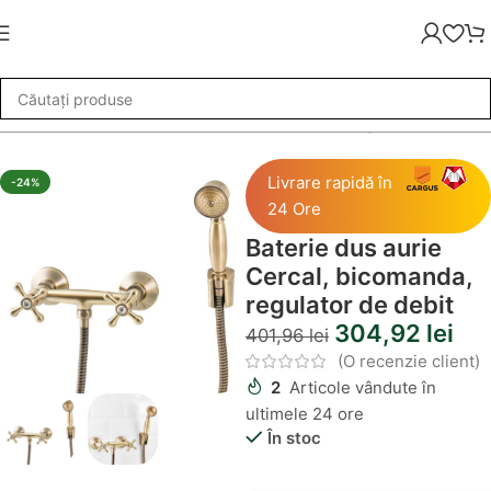
 Baie
»
Baterie dus aurie Cercal, bicomanda, regulator de debit
Livrare rapidă în
-24%
24 Ore
Baterie dus aurie
Cercal, bicomanda,
regulator de debit
304,92
lei
401,96
lei
(O recenzie client)
2
Articole vândute în
ultimele 24 ore
În stoc