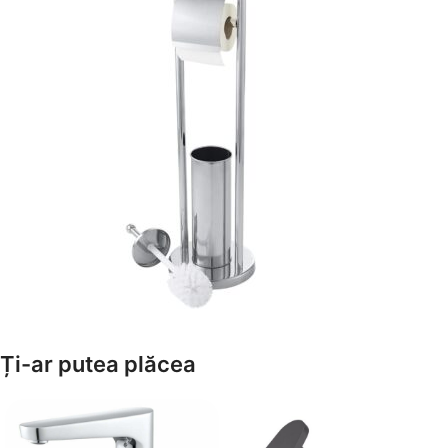
Amenajează-ți Baia cu Stil
Ți-ar putea plăcea
Suporți Hârtie Igenică
Vezi Oferta