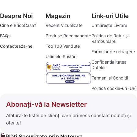
Despre Noi
Magazin
Link-uri Utile
Cine e BricoCasa?
Recent Vizualizate
Urmărește Livrare
FAQs
Produse Recomandate
Politica de Retur și
Rambursare
Contactează-ne
Top 100 Vândute
Formular de retragere
Ultimele Postări
Confidentialitatea
Datelor
Termeni si Conditii
Politică cookie-uri (UE)
Abonați-vă la Newsletter
Alătură-te listei de clienți care primesc constant noutăți și
oferte!
Plăți Securizate prin Netopya