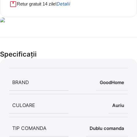
Detalii
Retur gratuit 14 zile!
Cel mai mic preț!
Set 5 Clești
Specificații
56,86 LEI
BRAND
GoodHome
CULOARE
Auriu
TIP COMANDA
Dublu comanda