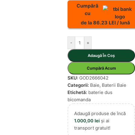
Cumpără
cu
de la 86.23 LEI / lună
-
+
Adaugă În Coș
Cumpără Acum
SKU:
GOD2666042
Categorii:
Baie
,
Baterii Baie
Etichetă:
baterie dus
bicomanda
Adaugă produse de încă
1.000,00
lei
și ai
transport gratuit!