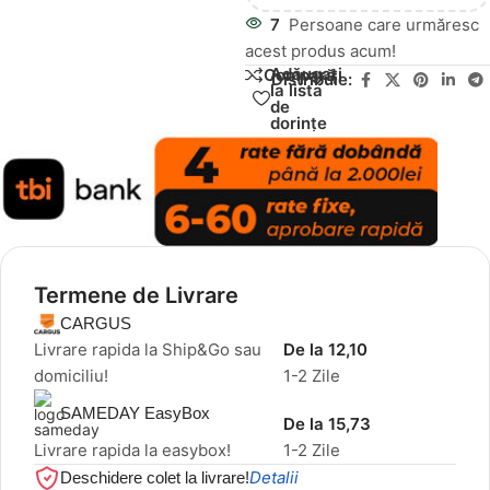
7
Persoane care urmăresc
acest produs acum!
Adăugați
Compară
Distribuie:
la lista
de
dorințe
Termene de Livrare
CARGUS
Livrare rapida la Ship&Go sau
De la 12,10
domiciliu!
1-2 Zile
SAMEDAY EasyBox
De la 15,73
Livrare rapida la easybox!
1-2 Zile
Detalii
Deschidere colet la livrare!