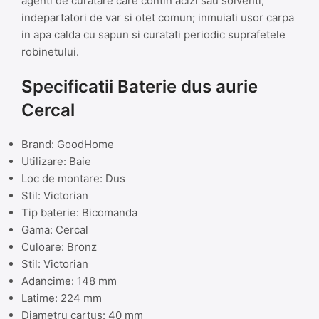
agenti de curatare care contin acizi sau solventi,
indepartatori de var si otet comun; inmuiati usor carpa
in apa calda cu sapun si curatati periodic suprafetele
robinetului.
Specificatii Baterie dus aurie
Cercal
Brand: GoodHome
Utilizare: Baie
Loc de montare: Dus
Stil: Victorian
Tip baterie: Bicomanda
Gama: Cercal
Culoare: Bronz
Stil: Victorian
Adancime: 148 mm
Latime: 224 mm
Diametru cartus: 40 mm