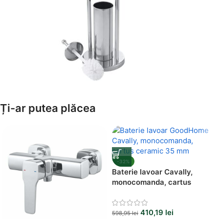
Amenajează-ți Baia cu Stil
Ți-ar putea plăcea
Suporți Hârtie Igenică
Vezi Oferta
-32%
Baterie lavoar Cavally,
monocomanda, cartus
ceramic 35 mm
410,19
lei
598,95
lei