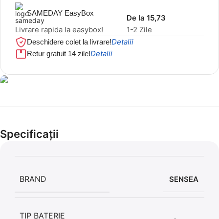
SAMEDAY EasyBox
De la 15,73
Livrare rapida la easybox!
1-2 Zile
Detalii
Deschidere colet la livrare!
Detalii
Retur gratuit 14 zile!
Cel mai mic preț!
Set 5 Clești
Specificații
56,86 LEI
BRAND
SENSEA
TIP BATERIE