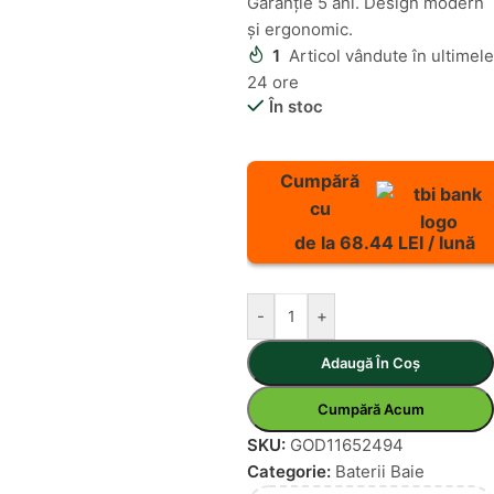
Garanție 5 ani. Design modern
și ergonomic.
1
Articol vândute în ultimele
24 ore
În stoc
Cumpără
cu
de la 68.44 LEI / lună
-
+
Adaugă În Coș
Cumpără Acum
SKU:
GOD11652494
Categorie:
Baterii Baie