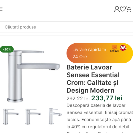
erie Lavoar Sensea Essential Crom: Calitate și Design Modern
Livrare rapidă în
-20%
24 Ore
Baterie Lavoar
Sensea Essential
Crom: Calitate și
Design Modern
233,77
lei
292,22
lei
Descoperă bateria de lavoar
Sensea Essential, finisaj cromat
lucios. Economisește apă până
la 40% cu regulatorul de debit.