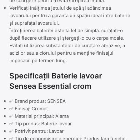
de scurgere pentru a evita stropirea inutilă.
Verificați înălțimea jetului de apă și adâncimea
lavoarului pentru a garanta un spațiu ideal între baterie
și suprafața lavoarului.
Întreținerea bateriei este la fel de simplă: curățați-o
după fiecare utilizare și ștergeți-o cu o carpa moale.
Evitați utilizarea substanțelor de curățare abrazive, a
acizilor sau a clorului pentru a menține finisajul
impecabil pe termen lung.
Specificații Baterie lavoar
Sensea Essential crom
✅ Brand produs: SENSEA
✅ Finisaj: Cromat
✅ Material principal: Alama
✅ Tip produs: Baterie lavoar
✅ Potrivit pentru: Lavoar
✅ Tip de economisire a energiei: Produs fara functie