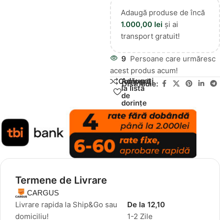
Adaugă produse de încă
1.000,00
lei
și ai
transport gratuit!
9
Persoane care urmăresc
acest produs acum!
Adăugați
Compară
Distribuie:
la lista
de
dorințe
Termene de Livrare
CARGUS
Livrare rapida la Ship&Go sau
De la 12,10
domiciliu!
1-2 Zile