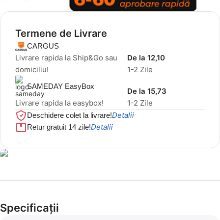
Termene de Livrare
CARGUS
Livrare rapida la Ship&Go sau
De la 12,10
domiciliu!
1-2 Zile
SAMEDAY EasyBox
De la 15,73
Livrare rapida la easybox!
1-2 Zile
Detalii
Deschidere colet la livrare!
Detalii
Retur gratuit 14 zile!
Cel mai mic preț!
Set 5 Clești
Specificații
56,86 LEI