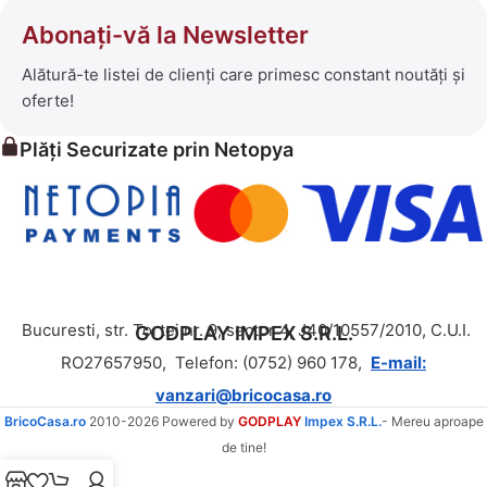
Abonați-vă la Newsletter
Alătură-te listei de clienți care primesc constant noutăți și
oferte!
Plăți Securizate prin Netopya
Bucuresti, str. Tortei nr. 9, sector 4, J40/10557/2010, C.U.I.
GODPLAY IMPEX S.R.L.
RO27657950,
Telefon: (0752) 960 178,
E-mail:
vanzari@bricocasa.ro
BricoCasa.ro
2010-2026 Powered by
GODPLAY
Impex S.R.L.
- Mereu aproape
de tine!