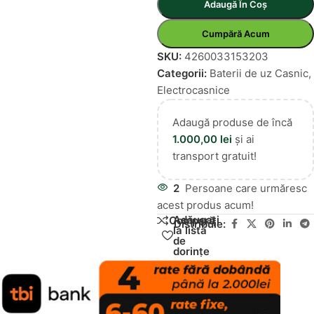
Adaugă În Coș
Cumpără Acum
SKU:
4260033153203
Categorii:
Baterii de uz Casnic
,
Electrocasnice
Adaugă produse de încă
1.000,00
lei
și ai
transport gratuit!
2
Persoane care urmăresc
acest produs acum!
Adăugați
Compară
Distribuie:
la lista
de
dorințe