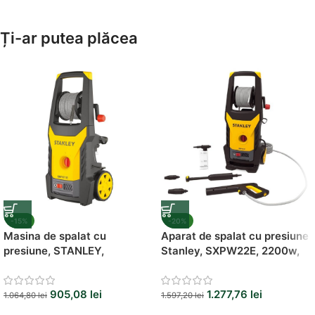
Amenajează-ți Baia cu Stil
Ți-ar putea plăcea
Suporți Hârtie Igenică
Vezi Oferta
-15%
-20%
Masina de spalat cu
Aparat de spalat cu presiune
presiune, STANLEY,
Stanley, SXPW22E, 2200w,
SXPW18E, 1800w, 440 litri/h
150bari, 440l/h
905,08
lei
1.277,76
lei
1.064,80
lei
1.597,20
lei