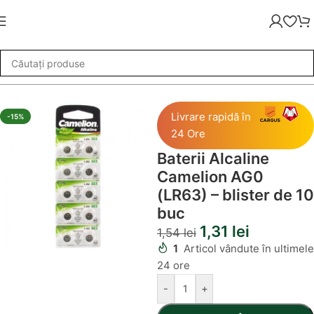
snic
»
Baterii Alcaline Camelion AG0 (LR63) – blister de 10 buc
Livrare rapidă în
-15%
24 Ore
Baterii Alcaline
Camelion AG0
(LR63) – blister de 10
buc
1,31
lei
1,54
lei
1
Articol vândute în ultimele
24 ore
-
+