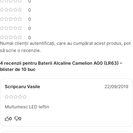
0
0
0
0
0
Numai clienții autentificați, care au cumpărat acest produs, pot
să scrie o recenzie.
4 recenzii pentru
Baterii Alcaline Camelion AG0 (LR63) –
blister de 10 buc
Scripcaru Vasile
22/09/2019
Multumesc LED Ieftin
0
0