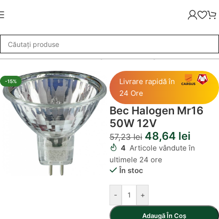
se de Iluminat
»
Becuri Halogen
»
Bec Halogen Mr16 50W 12V
Livrare rapidă în
-15%
24 Ore
Bec Halogen Mr16
50W 12V
48,64
lei
57,23
lei
4
Articole vândute în
ultimele 24 ore
În stoc
-
+
Adaugă În Coș