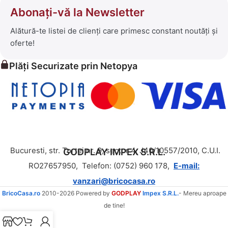
Abonați-vă la Newsletter
Alătură-te listei de clienți care primesc constant noutăți și
oferte!
Plăți Securizate prin Netopya
Bucuresti, str. Tortei nr. 9, sector 4, J40/10557/2010, C.U.I.
GODPLAY IMPEX S.R.L.
RO27657950,
Telefon: (0752) 960 178,
E-mail:
vanzari@bricocasa.ro
BricoCasa.ro
2010-2026 Powered by
GODPLAY
Impex S.R.L.
- Mereu aproape
de tine!