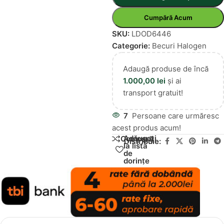
Cumpără Acum
SKU:
LDOD6446
Categorie:
Becuri Halogen
Adaugă produse de încă
1.000,00
lei
și ai
transport gratuit!
7
Persoane care urmăresc
acest produs acum!
Adăugați
Compară
Distribuie:
la lista
de
dorințe