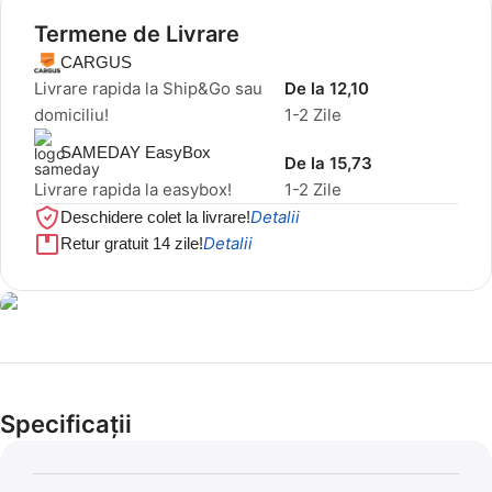
Termene de Livrare
CARGUS
Livrare rapida la Ship&Go sau
De la 12,10
domiciliu!
1-2 Zile
SAMEDAY EasyBox
De la 15,73
Livrare rapida la easybox!
1-2 Zile
Detalii
Deschidere colet la livrare!
Detalii
Retur gratuit 14 zile!
Cel mai mic preț!
Set 5 Clești
Specificații
56,86 LEI