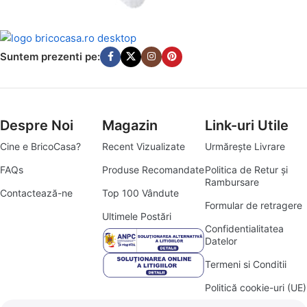
Amenajează-ți Baia cu Stil
Suporți Hârtie Igenică
Suntem prezenti pe:
Vezi Oferta
Despre Noi
Magazin
Link-uri Utile
Cine e BricoCasa?
Recent Vizualizate
Urmărește Livrare
FAQs
Produse Recomandate
Politica de Retur și
Rambursare
Contactează-ne
Top 100 Vândute
Formular de retragere
Ultimele Postări
Confidentialitatea
Datelor
Termeni si Conditii
Politică cookie-uri (UE)