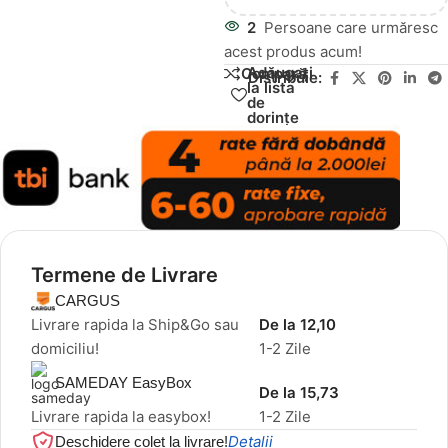
2
Persoane care urmăresc
acest produs acum!
Adăugați
Compară
Distribuie:
la lista
de
dorințe
Termene de Livrare
CARGUS
Livrare rapida la Ship&Go sau
De la 12,10
domiciliu!
1-2 Zile
SAMEDAY EasyBox
De la 15,73
Livrare rapida la easybox!
1-2 Zile
Detalii
Deschidere colet la livrare!