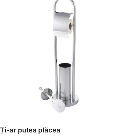
Amenajează-ți Baia cu Stil
Ți-ar putea plăcea
Suporți Hârtie Igenică