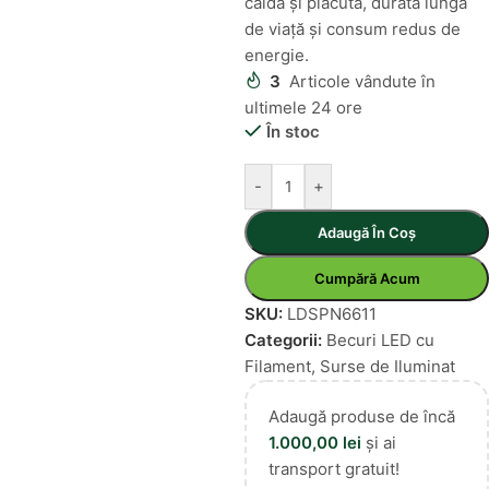
caldă și plăcută, durată lungă
de viață și consum redus de
energie.
3
Articole vândute în
ultimele 24 ore
În stoc
-
+
Adaugă În Coș
Cumpără Acum
SKU:
LDSPN6611
Categorii:
Becuri LED cu
Filament
,
Surse de Iluminat
Adaugă produse de încă
1.000,00
lei
și ai
transport gratuit!