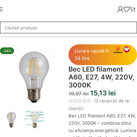
ED cu Filament
»
Bec LED filament A60, E27, 4W, 220V, 3000K
Livrare rapidă în
-24%
24 Ore
Bec LED filament
A60, E27, 4W, 220V,
3000K
15,13
lei
19,97
lei
(
2
recenzii de la
clienți)
Bec LED filament A60, E27, 4W,
220V, 3000K – combina stilul
cu eficiența energetică. Lumina