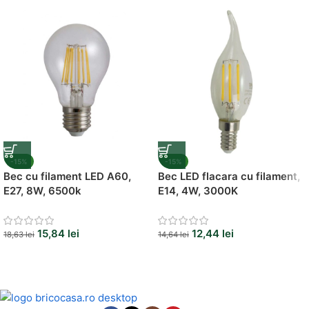
Vezi Oferta
-15%
-15%
Bec cu filament LED A60,
Bec LED flacara cu filament,
E27, 8W, 6500k
E14, 4W, 3000K
15,84
lei
12,44
lei
18,63
lei
14,64
lei