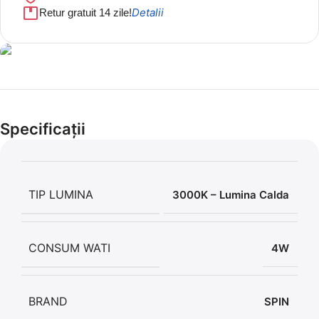
Detalii
Retur gratuit 14 zile!
Cel mai mic preț!
Set 5 Clești
Specificații
56,86 LEI
TIP LUMINA
3000K – Lumina Calda
CONSUM WATI
4W
BRAND
SPIN