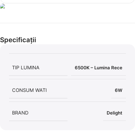
Cel mai mic preț!
Set 5 Clești
Specificații
56,86 LEI
TIP LUMINA
6500K – Lumina Rece
CONSUM WATI
6W
BRAND
Delight