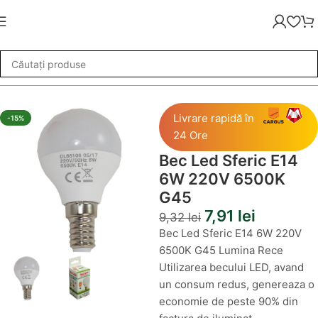
uminat
»
Becuri LED
»
Bec Led Sferic E14 6W 220V 6500K G45
Livrare rapidă în
-15%
24 Ore
Bec Led Sferic E14
6W 220V 6500K
G45
7,91
lei
9,32
lei
Bec Led Sferic E14 6W 220V
6500K G45 Lumina Rece
Utilizarea becului LED, avand
un consum redus, genereaza o
economie de peste 90% din