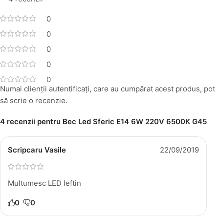
0
0
0
0
0
Numai clienții autentificați, care au cumpărat acest produs, pot
să scrie o recenzie.
4 recenzii pentru
Bec Led Sferic E14 6W 220V 6500K G45
Scripcaru Vasile
22/09/2019
Multumesc LED Ieftin
0
0