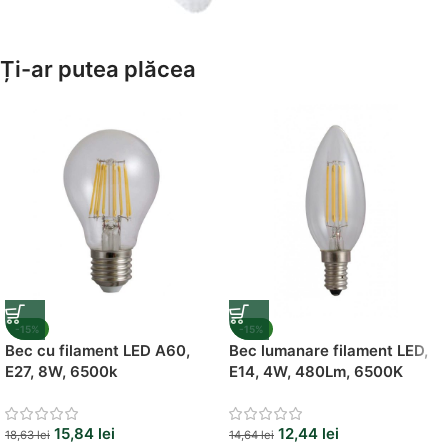
Amenajează-ți Baia cu Stil
Ți-ar putea plăcea
Suporți Hârtie Igenică
Vezi Oferta
-15%
-15%
Bec cu filament LED A60,
Bec lumanare filament LED,
E27, 8W, 6500k
E14, 4W, 480Lm, 6500K
15,84
lei
12,44
lei
18,63
lei
14,64
lei