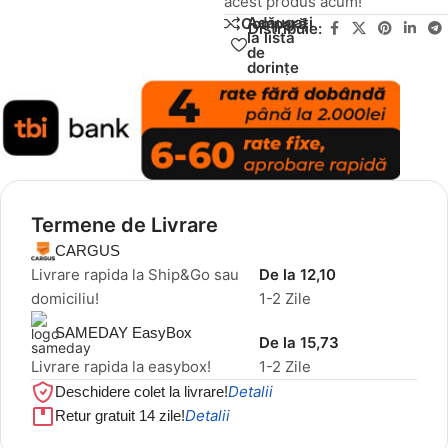
acest produs acum!
Adăugați
Compară
Distribuie:
la lista
de
dorințe
Termene de Livrare
CARGUS
Livrare rapida la Ship&Go sau
De la 12,10
domiciliu!
1-2 Zile
SAMEDAY EasyBox
De la 15,73
Livrare rapida la easybox!
1-2 Zile
Detalii
Deschidere colet la livrare!
Detalii
Retur gratuit 14 zile!