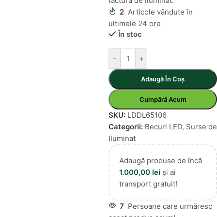
factura de iluminat.
2
Articole vândute în
ultimele 24 ore
În stoc
-
+
Adaugă În Coș
Cumpără Acum
SKU:
LDDL65106
Categorii:
Becuri LED
,
Surse de
Iluminat
Adaugă produse de încă
1.000,00
lei
și ai
transport gratuit!
7
Persoane care urmăresc