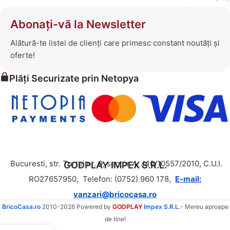
Abonați-vă la Newsletter
Alătură-te listei de clienți care primesc constant noutăți și
oferte!
Plăți Securizate prin Netopya
Bucuresti, str. Tortei nr. 9, sector 4, J40/10557/2010, C.U.I.
GODPLAY IMPEX S.R.L.
RO27657950,
Telefon: (0752) 960 178,
E-mail:
vanzari@bricocasa.ro
BricoCasa.ro
2010-2026 Powered by
GODPLAY
Impex S.R.L.
- Mereu aproape
de tine!