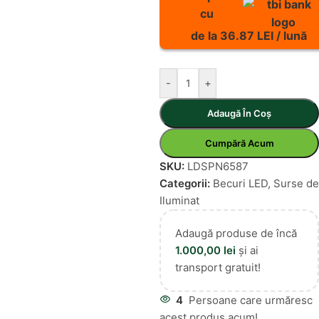
cu
de la 36.87 LEI / lună
-
+
Adaugă În Coș
Cumpără Acum
SKU:
LDSPN6587
Categorii:
Becuri LED
,
Surse de
Iluminat
Adaugă produse de încă
1.000,00
lei
și ai
transport gratuit!
4
Persoane care urmăresc
acest produs acum!