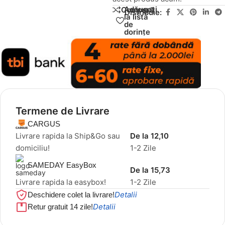
Adăugați
Compară
Distribuie:
la lista
de
dorințe
Termene de Livrare
CARGUS
Livrare rapida la Ship&Go sau
De la 12,10
domiciliu!
1-2 Zile
SAMEDAY EasyBox
De la 15,73
Livrare rapida la easybox!
1-2 Zile
Detalii
Deschidere colet la livrare!
Detalii
Retur gratuit 14 zile!