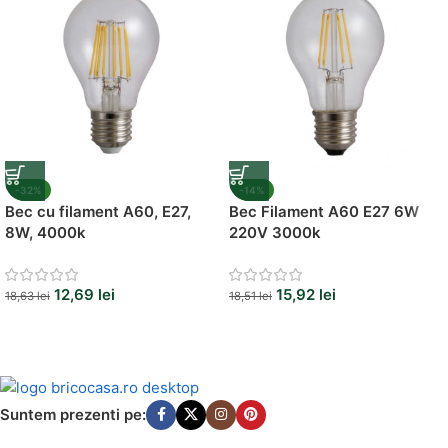
-32%
-14%
Bec cu filament A60, E27,
Bec Filament A60 E27 6W
8W, 4000k
220V 3000k
12,69
lei
15,92
lei
18,63
lei
18,51
lei
Suntem prezenti pe: