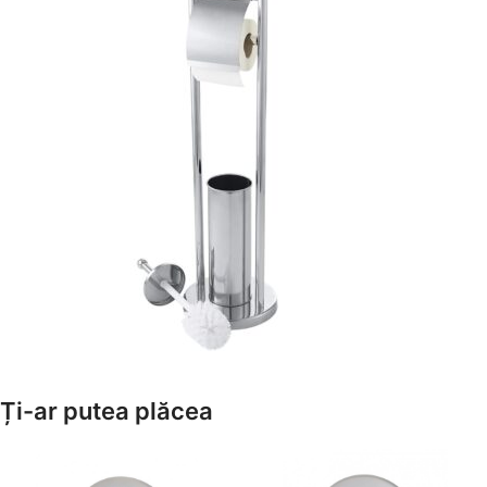
Amenajează-ți Baia cu Stil
Ți-ar putea plăcea
Suporți Hârtie Igenică
Vezi Oferta