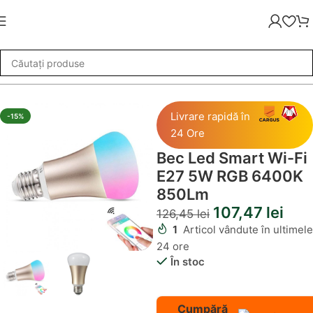
»
Becuri LED
»
Bec Led Smart Wi-Fi E27 5W RGB 6400K 850Lm
Livrare rapidă în
-15%
24 Ore
Bec Led Smart Wi-Fi
E27 5W RGB 6400K
850Lm
107,47
lei
126,45
lei
1
Articol vândute în ultimele
24 ore
În stoc
Cumpără