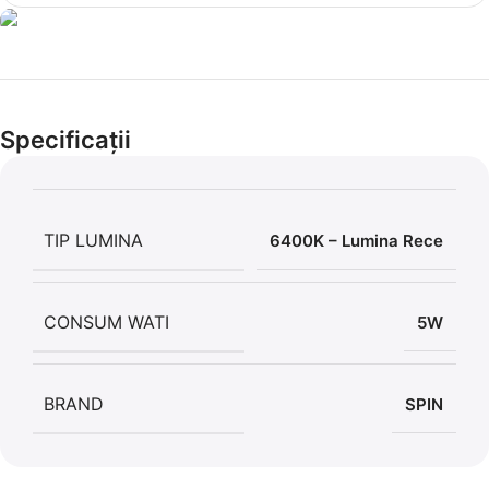
Cel mai mic preț!
Set 5 Clești
Specificații
56,86 LEI
TIP LUMINA
6400K – Lumina Rece
CONSUM WATI
5W
BRAND
SPIN