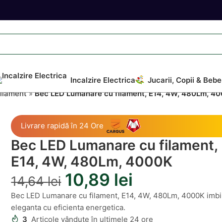
Incalzire Electrica
Jucarii, Copii & Bebe
Filament
»
Bec LED Lumanare cu filament, E14, 4W, 480Lm, 4
Livrare rapidă în 24 Ore
Bec LED Lumanare cu filament,
E14, 4W, 480Lm, 4000K
10,89
lei
14,64
lei
Bec LED Lumanare cu filament, E14, 4W, 480Lm, 4000K imb
eleganta cu eficienta energetica.
3
Articole vândute în ultimele 24 ore