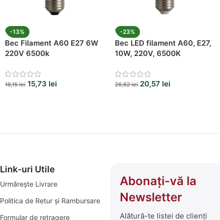
-13%
-23%
Bec Filament A60 E27 6W
Bec LED filament A60, E27,
220V 6500k
10W, 220V, 6500K
15,73
lei
20,57
lei
18,15
lei
26,62
lei
Link-uri Utile
Abonați-vă la
Urmărește Livrare
Newsletter
Politica de Retur și Rambursare
Alătură-te listei de clienți
Formular de retragere