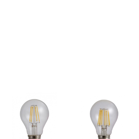
Amen
Supor