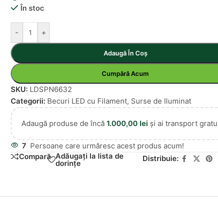
În stoc
-
+
Adaugă În Coș
Cumpără Acum
SKU:
LDSPN6632
Categorii:
Becuri LED cu Filament
,
Surse de Iluminat
Adaugă produse de încă
1.000,00
lei
și ai transport gratui
7
Persoane care urmăresc acest produs acum!
Adăugați la lista de
Compară
Distribuie:
dorințe