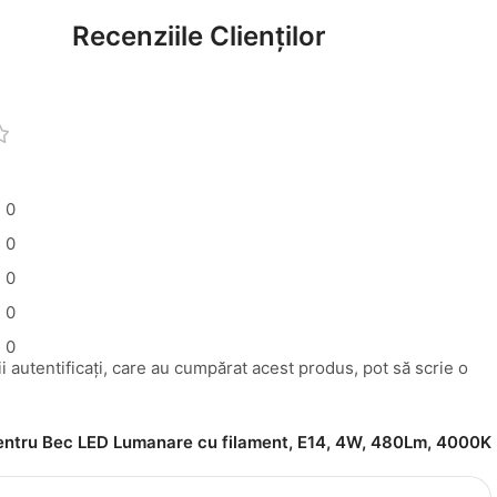
Recenziile Clienților
0
0
0
0
0
i autentificați, care au cumpărat acest produs, pot să scrie o
pentru
Bec LED Lumanare cu filament, E14, 4W, 480Lm, 4000K