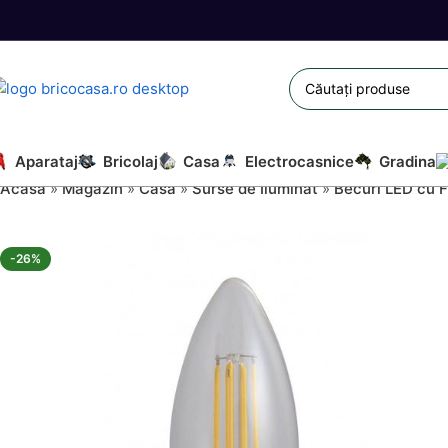
Aparataj
Bricolaj
Casa
Electrocasnice
Gradina
Acasă
»
Magazin
»
Casa
»
Surse de Iluminat
»
Becuri LED cu 
-26%