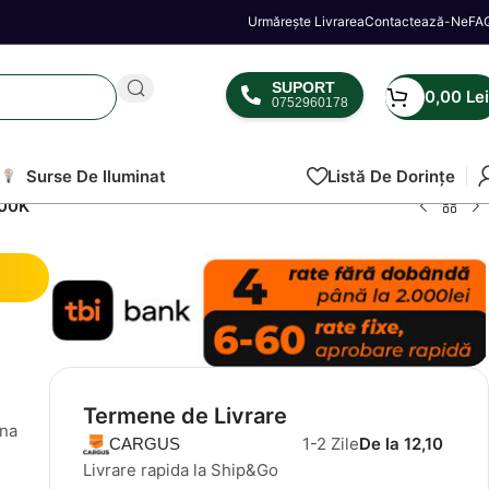
Urmărește Livrarea
Contactează-Ne
FA
SUPORT
0,00
Lei
0752960178
Surse De Iluminat
Listă De Dorințe
000K
Termene de Livrare
ina
1-2 Zile
De la 12,10
CARGUS
Livrare rapida la Ship&Go