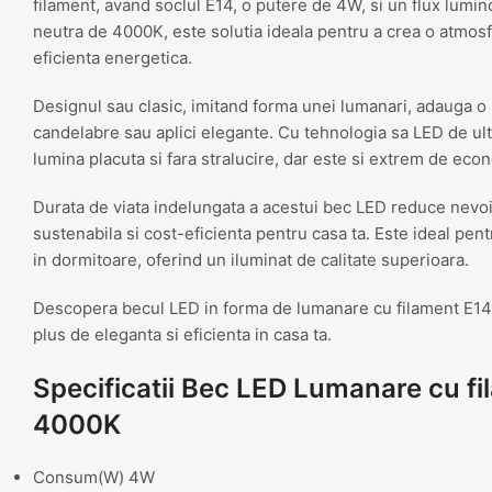
filament, avand soclul E14, o putere de 4W, si un flux lum
neutra de 4000K, este solutia ideala pentru a crea o atmosfer
eficienta energetica.
Designul sau clasic, imitand forma unei lumanari, adauga o 
candelabre sau aplici elegante. Cu tehnologia sa LED de ul
lumina placuta si fara stralucire, dar este si extrem de ec
Durata de viata indelungata a acestui bec LED reduce nevoia
sustenabila si cost-eficienta pentru casa ta. Este ideal pentr
in dormitoare, oferind un iluminat de calitate superioara.
Descopera becul LED in forma de lumanare cu filament E14
plus de eleganta si eficienta in casa ta.
Specificatii Bec LED Lumanare cu f
4000K
Consum(W) 4W