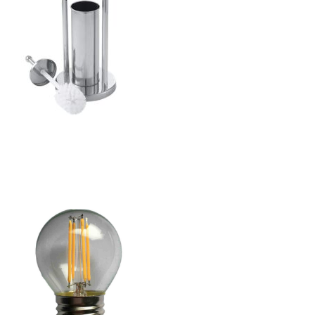
ajează-ți Baia cu Stil
ți Hârtie Igenică
Vezi Oferta