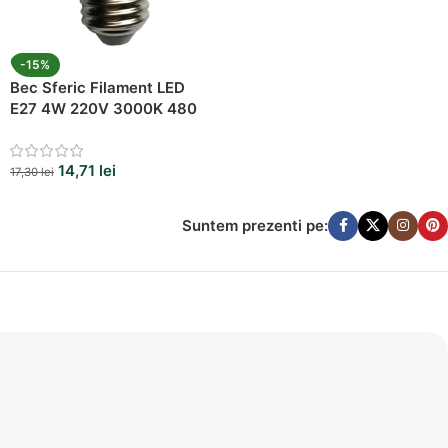
-15%
Bec Sferic Filament LED
E27 4W 220V 3000K 480
Lumeni
14,71
lei
17,30
lei
Suntem prezenti pe: