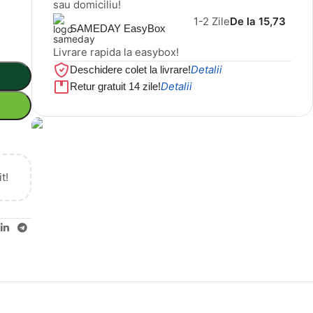
sau domiciliu!
1-2 Zile
De la 15,73
SAMEDAY EasyBox
Livrare rapida la easybox!
Detalii
Deschidere colet la livrare!
Detalii
Retur gratuit 14 zile!
Cel mai mic preț!
t!
Set 5 Clești
56,86 LEI