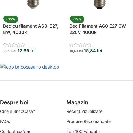
-32%
-15%
Bec cu filament A60, E27,
Bec Filament A60 E27 6W
8W, 4000k
220V 4000k
12,69
lei
15,84
lei
18,63
lei
18,63
lei
Despre Noi
Magazin
Cine e BricoCasa?
Recent Vizualizate
FAQs
Produse Recomandate
Contactează-ne
Top 100 Vândute