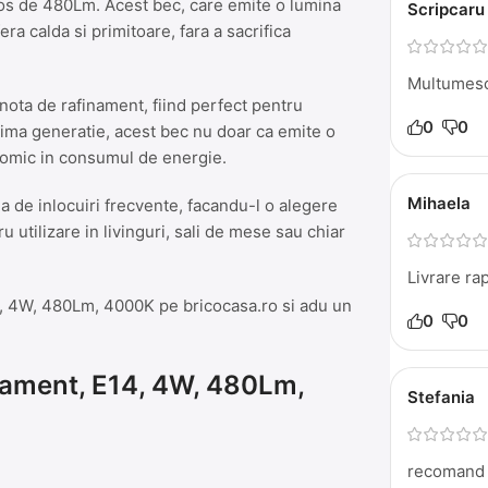
inos de 480Lm. Acest bec, care emite o lumina
Scripcaru
a calda si primitoare, fara a sacrifica
Multumesc
nota de rafinament, fiind perfect pentru
0
0
tima generatie, acest bec nu doar ca emite o
onomic in consumul de energie.
Mihaela
 de inlocuiri frecvente, facandu-l o alegere
u utilizare in livinguri, sali de mese sau chiar
Livrare ra
, 4W, 480Lm, 4000K pe bricocasa.ro si adu un
0
0
ilament, E14, 4W, 480Lm,
Stefania
recomand 