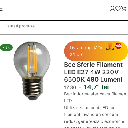
nt
»
Bec Sferic Filament LED E27 4W 220V 6500K 480 Lumeni
Livrare rapidă în
-15%
24 Ore
Bec Sferic Filament
LED E27 4W 220V
6500K 480 Lumeni
14,71
lei
17,30
lei
Bec in forma sferica cu filament
LED.
Utilizarea becului LED cu
filament, avand un consum
redus, genereaza o economie