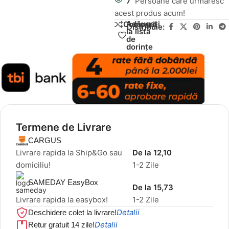
7
Persoane care urmăresc
acest produs acum!
Adăugați
Compară
Distribuie:
la lista
de
dorințe
Termene de Livrare
CARGUS
Livrare rapida la Ship&Go sau
De la 12,10
domiciliu!
1-2 Zile
SAMEDAY EasyBox
De la 15,73
Livrare rapida la easybox!
1-2 Zile
Detalii
Deschidere colet la livrare!
Detalii
Retur gratuit 14 zile!