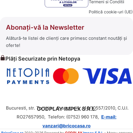
Termeni si Conditii
Politică cookie-uri (UE)
Abonați-vă la Newsletter
Alătură-te listei de clienți care primesc constant noutăți și
oferte!
Plăți Securizate prin Netopya
Bucuresti, str. Tortei nr. 9, sector 4, J40/10557/2010, C.U.I.
GODPLAY IMPEX S.R.L.
RO27657950,
Telefon: (0752) 960 178,
E-mail:
vanzari@bricocasa.ro
BricoCasa.ro
2010-2026 Powered by
GODPLAY
Impex S.R.L.
- Mereu aproape