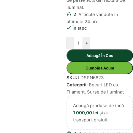
de peste 90% din factura de
iluminat.
2
Articole vândute în
ultimele 24 ore
În stoc
-
+
Adaugă În Coș
Cumpără Acum
SKU:
LDSPN6623
Categorii:
Becuri LED cu
Filament
,
Surse de Iluminat
Adaugă produse de încă
1.000,00
lei
și ai
transport gratuit!