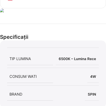
Cel mai mic preț!
Set 5 Clești
Specificații
56,86 LEI
TIP LUMINA
6500K – Lumina Rece
CONSUM WATI
4W
BRAND
SPIN