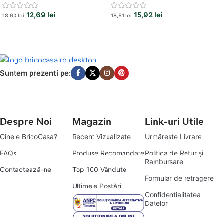
12,69
lei
15,92
lei
18,63
lei
18,51
lei
Suntem prezenti pe:
Despre Noi
Magazin
Link-uri Utile
Cine e BricoCasa?
Recent Vizualizate
Urmărește Livrare
FAQs
Produse Recomandate
Politica de Retur și
Rambursare
Contactează-ne
Top 100 Vândute
Formular de retragere
Ultimele Postări
Confidentialitatea
Datelor