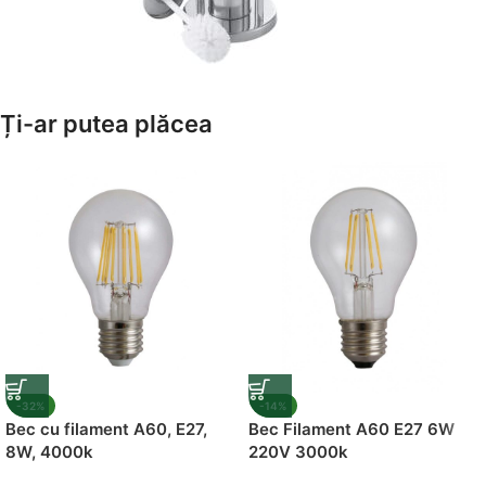
Amenajează-ți Baia cu Stil
Ți-ar putea plăcea
Suporți Hârtie Igenică
Vezi Oferta
-32%
-14%
Bec cu filament A60, E27,
Bec Filament A60 E27 6W
8W, 4000k
220V 3000k