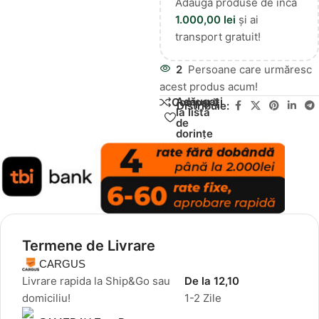
Adaugă produse de încă
1.000,00
lei
și ai
transport gratuit!
2
Persoane care urmăresc
acest produs acum!
Adăugați
Compară
Distribuie:
la lista
de
dorințe
Termene de Livrare
CARGUS
Livrare rapida la Ship&Go sau
De la 12,10
domiciliu!
1-2 Zile