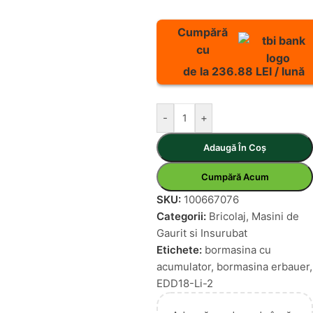
Cumpără
cu
de la 236.88 LEI / lună
-
+
Adaugă În Coș
Cumpără Acum
SKU:
100667076
Categorii:
Bricolaj
,
Masini de
Gaurit si Insurubat
Etichete:
bormasina cu
acumulator
,
bormasina erbauer
,
EDD18-Li-2