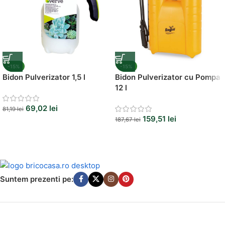
-15%
-15%
Bidon Pulverizator 1,5 l
Bidon Pulverizator cu Pompa
12 l
69,02
lei
81,19
lei
159,51
lei
187,67
lei
Suntem prezenti pe: