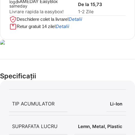
SAMEDAY EasyBox
De la 15,73
Livrare rapida la easybox!
1-2 Zile
Detalii
Deschidere colet la livrare!
Detalii
Retur gratuit 14 zile!
Cel mai mic preț!
Set 5 Clești
Specificații
56,86 LEI
TIP ACUMULATOR
Li-Ion
SUPRAFATA LUCRU
Lemn
,
Metal
,
Plastic