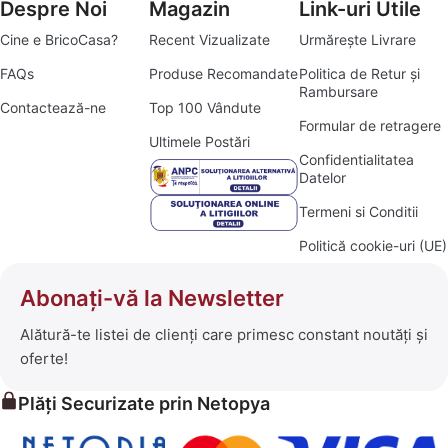
Despre Noi
Magazin
Link-uri Utile
Cine e BricoCasa?
Recent Vizualizate
Urmărește Livrare
FAQs
Produse Recomandate
Politica de Retur și
Rambursare
Contactează-ne
Top 100 Vândute
Formular de retragere
Ultimele Postări
Confidentialitatea
Datelor
Termeni si Conditii
Politică cookie-uri (UE)
Abonați-vă la Newsletter
Alătură-te listei de clienți care primesc constant noutăți și
oferte!
Plăți Securizate prin Netopya