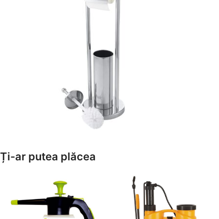
Amenajează-ți Baia cu Stil
Ți-ar putea plăcea
Suporți Hârtie Igenică
Vezi Oferta