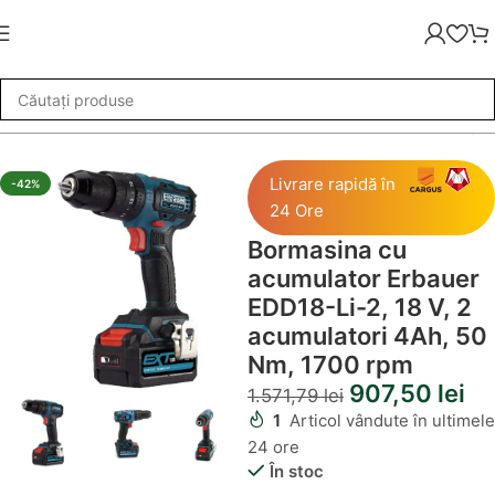
rbauer EDD18-Li-2, 18 V, 2 acumulatori 4Ah, 50 Nm, 1700 rpm
Livrare rapidă în
-42%
24 Ore
Bormasina cu
acumulator Erbauer
EDD18-Li-2, 18 V, 2
acumulatori 4Ah, 50
Nm, 1700 rpm
907,50
lei
1.571,79
lei
1
Articol vândute în ultimele
24 ore
În stoc