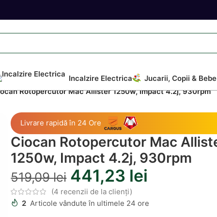
Incalzire Electrica
Jucarii, Copii & Bebe
iocan Rotopercutor Mac Allister 1250w, Impact 4.2j, 930rpm
Livrare rapidă în 24 Ore
Ciocan Rotopercutor Mac Allist
1250w, Impact 4.2j, 930rpm
441,23
lei
519,09
lei
(
4
recenzii de la clienți)
2
Articole vândute în ultimele 24 ore