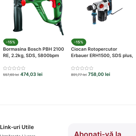
-15%
-15%
Bormasina Bosch PBH 2100
Ciocan Rotopercutor
RE, 2.2kg, SDS, 5800bpm
Erbauer ERH1500, SDS plus,
1500W
474,03
lei
758,00
lei
557,69
lei
891,77
lei
Link-uri Utile
Abonați-vă la