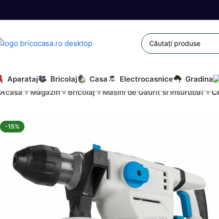
Aparataj
Bricolaj
Casa
Electrocasnice
Gradina
Acasă
»
Magazin
»
Bricolaj
»
Masini de Gaurit si Insurubat
»
C
-15%