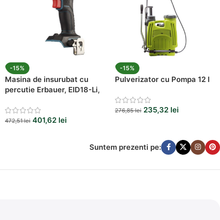
-15%
-15%
Masina de insurubat cu
Pulverizator cu Pompa 12 l
percutie Erbauer, EID18-Li,
18V, 160 Nm, 3400 rpm
235,32
lei
276,85
lei
401,62
lei
472,51
lei
Suntem prezenti pe: