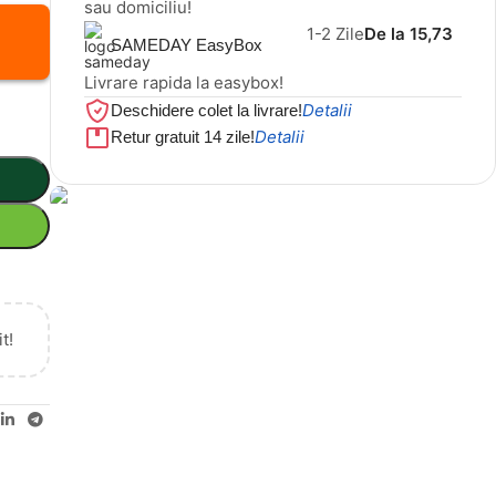
sau domiciliu!
1-2 Zile
De la 15,73
SAMEDAY EasyBox
Livrare rapida la easybox!
Detalii
Deschidere colet la livrare!
Detalii
Retur gratuit 14 zile!
Cel mai mic preț!
Set 5 Clești
56,86 LEI
t!