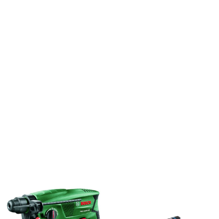
Amen
Supor