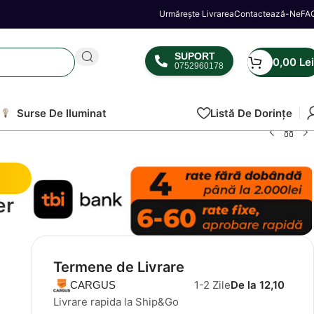
Urmărește Livrarea
Contactează-Ne
FA
SUPORT
0,00
Lei
0752960178
Surse De Iluminat
Listă De Dorințe
er
Termene de Livrare
1-2 Zile
De la 12,10
CARGUS
Livrare rapida la Ship&Go