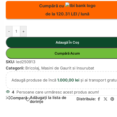
Cumpără cu
de la 120.31 LEI / lună
-
+
Adaugă În Coș
Cumpără Acum
SKU:
led250913
Categorii:
Bricolaj
,
Masini de Gaurit si Insurubat
Adaugă produse de încă
1.000,00
lei
și ai transport gratui
4
Persoane care urmăresc acest produs acum!
Adăugați la lista de
Compară
Distribuie:
dorințe