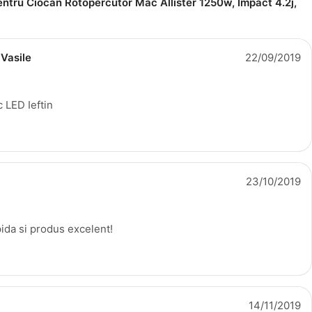
pentru
Ciocan Rotopercutor Mac Allister 1250w, Impact 4.2j,
 Vasile
22/09/2019
 LED Ieftin
23/10/2019
pida si produs excelent!
14/11/2019