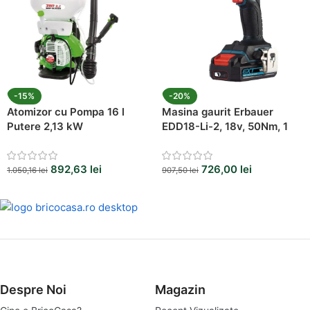
-15%
-20%
Atomizor cu Pompa 16 l
Masina gaurit Erbauer
Putere 2,13 kW
EDD18-Li-2, 18v, 50Nm, 1
acumulator 2Ah
892,63
lei
726,00
lei
1.050,16
lei
907,50
lei
Despre Noi
Magazin