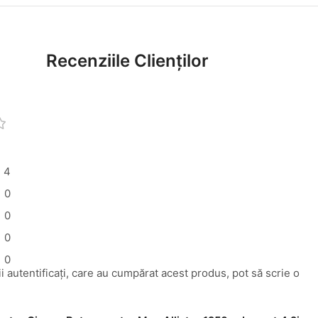
Recenziile Clienților
4
0
0
0
0
i autentificați, care au cumpărat acest produs, pot să scrie o