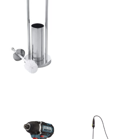
ajează-ți Baia cu Stil
ți Hârtie Igenică
Vezi Oferta