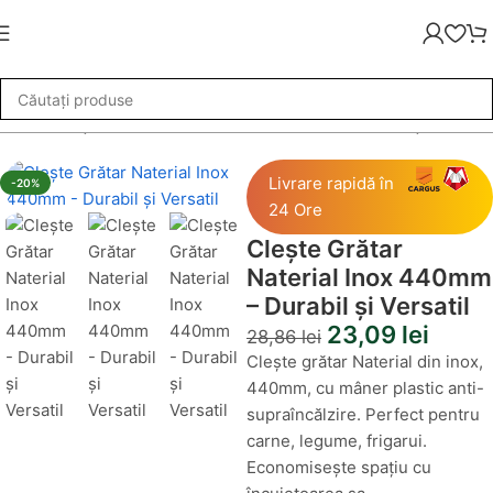
rătar
»
Clește Grătar Naterial Inox 440mm – Durabil și Versatil
Livrare rapidă în
-20%
24 Ore
Clește Grătar
Naterial Inox 440mm
– Durabil și Versatil
23,09
lei
28,86
lei
Clește grătar Naterial din inox,
440mm, cu mâner plastic anti-
supraîncălzire. Perfect pentru
carne, legume, frigarui.
Economisește spațiu cu