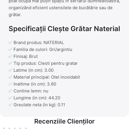
pliat ocupă mai puțin spațiu în sertarul dumneavoastră,
organizând eficient ustensilele de bucătărie sau de
grătar.
Specificații Clește Grătar Naterial
✅
Brand produs: NATERIAL
✅
Familia de culori: Gri/argintiu
✅
Finisaj: Brut
✅
Tip produs: Clesti pentru gratar
✅
Latime (in cm): 3.00
✅
Material principal: Otel inoxidabil
✅
Inaltime (in cm): 3.60
✅
Contine lemn: nu
✅
Lungime (in cm): 44.20
✅
Greutate neta (in kg): 0.11
Recenziile Clienților