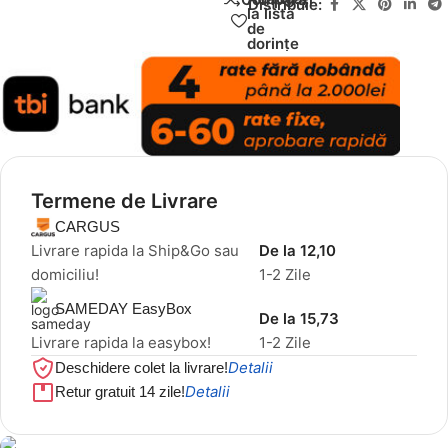
Distribuie:
la lista
de
dorințe
Termene de Livrare
CARGUS
Livrare rapida la Ship&Go sau
De la 12,10
domiciliu!
1-2 Zile
SAMEDAY EasyBox
De la 15,73
Livrare rapida la easybox!
1-2 Zile
Detalii
Deschidere colet la livrare!
Detalii
Retur gratuit 14 zile!