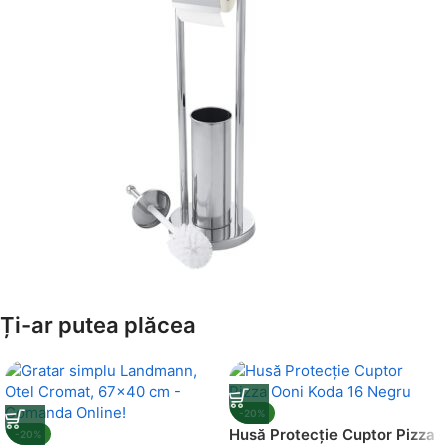
Amenajează-ți Baia cu Stil
Ți-ar putea plăcea
Suporți Hârtie Igenică
Vezi Oferta
-20%
Husă Protecție Cuptor Pizza
-20%