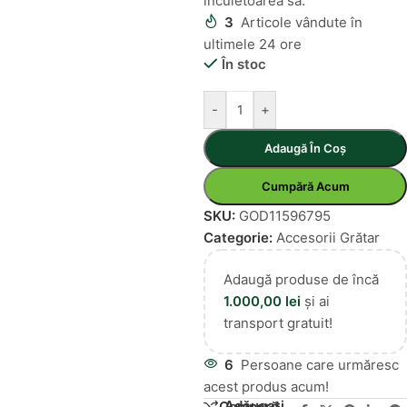
încuietoarea sa.
3
Articole vândute în
ultimele 24 ore
În stoc
-
+
Adaugă În Coș
Cumpără Acum
SKU:
GOD11596795
Categorie:
Accesorii Grătar
Adaugă produse de încă
1.000,00
lei
și ai
transport gratuit!
6
Persoane care urmăresc
acest produs acum!
Adăugați
Compară