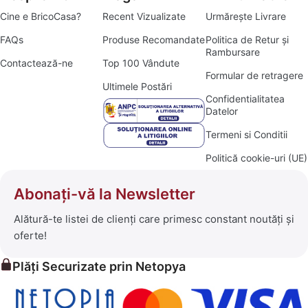
Cine e BricoCasa?
Recent Vizualizate
Urmărește Livrare
FAQs
Produse Recomandate
Politica de Retur și
Rambursare
Contactează-ne
Top 100 Vândute
Formular de retragere
Ultimele Postări
Confidentialitatea
Datelor
Termeni si Conditii
Politică cookie-uri (UE)
Abonați-vă la Newsletter
Alătură-te listei de clienți care primesc constant noutăți și
oferte!
Plăți Securizate prin Netopya