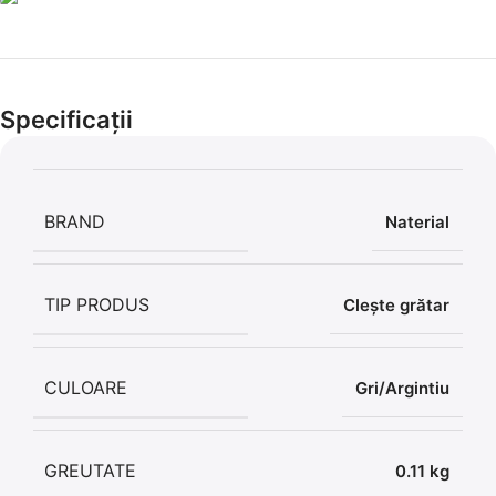
Cel mai mic preț!
Set 5 Clești
Specificații
56,86 LEI
BRAND
Naterial
TIP PRODUS
Clește grătar
CULOARE
Gri/Argintiu
GREUTATE
0.11 kg