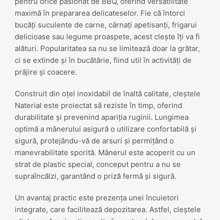
pentru orice pasionat de BBQ, oferind versatilitate
maximă în prepararea delicateselor. Fie că întorci
bucăți suculente de carne, cârnați apetisanți, frigarui
delicioase sau legume proaspete, acest clește îți va fi
alături. Popularitatea sa nu se limitează doar la grătar,
ci se extinde și în bucătărie, fiind util în activități de
prăjire și coacere.
Construit din oțel inoxidabil de înaltă calitate, cleștele
Naterial este proiectat să reziste în timp, oferind
durabilitate și prevenind apariția ruginii. Lungimea
optimă a mânerului asigură o utilizare confortabilă și
sigură, protejându-vă de arsuri și permițând o
manevrabilitate sporită. Mânerul este acoperit cu un
strat de plastic special, conceput pentru a nu se
supraîncălzi, garantând o priză fermă și sigură.
Un avantaj practic este prezența unei încuietori
integrate, care facilitează depozitarea. Astfel, cleștele