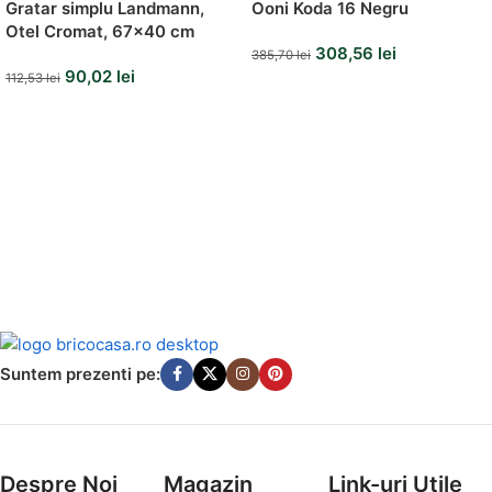
Gratar simplu Landmann,
Ooni Koda 16 Negru
Otel Cromat, 67×40 cm
308,56
lei
385,70
lei
90,02
lei
112,53
lei
Suntem prezenti pe:
Despre Noi
Magazin
Link-uri Utile