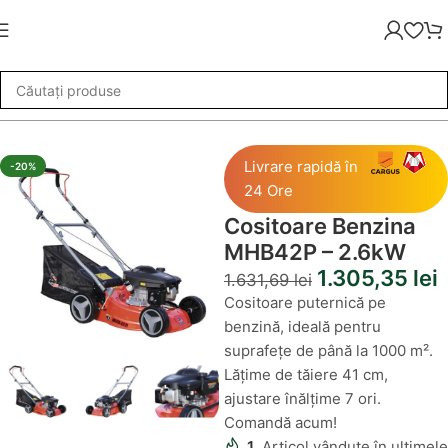
a
»
Masini de tuns iarba
»
Cositoare Benzina MHB42P – 2.6kW
Livrare rapidă în
-20%
24 Ore
Cositoare Benzina
MHB42P – 2.6kW
1.305,35
lei
1.631,69
lei
Cositoare puternică pe
benzină, ideală pentru
suprafețe de până la 1000 m².
Lățime de tăiere 41 cm,
ajustare înălțime 7 ori.
Comandă acum!
1
Articol vândute în ultimele