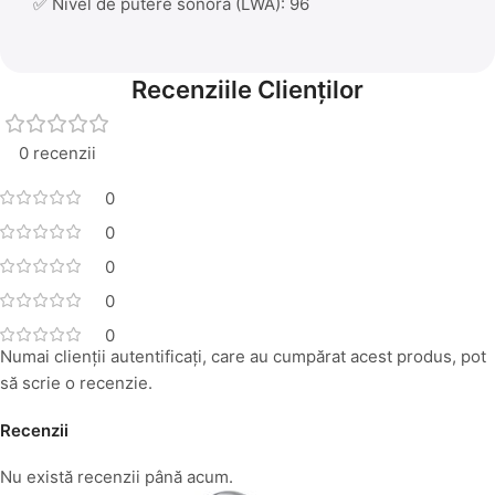
✅ Nivel de putere sonoră (LWA): 96
Recenziile Clienților
0 recenzii
0
0
0
0
0
Numai clienții autentificați, care au cumpărat acest produs, pot
să scrie o recenzie.
Recenzii
Nu există recenzii până acum.