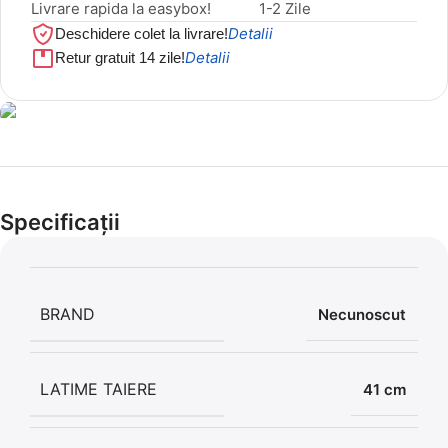
Livrare rapida la easybox!
1-2 Zile
Detalii
Deschidere colet la livrare!
Detalii
Retur gratuit 14 zile!
Cel mai mic preț!
Set 5 Clești
Specificații
56,86 LEI
BRAND
Necunoscut
LATIME TAIERE
41 cm