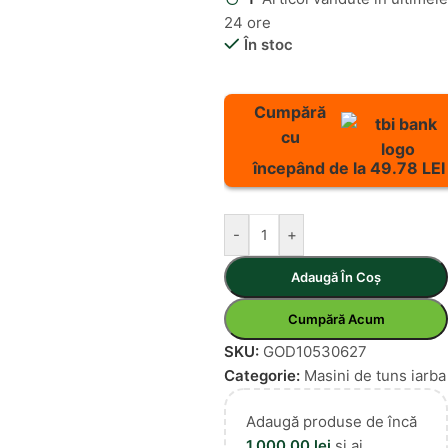
24 ore
În stoc
Cumpără
cu
începând de la 49.78 LEI
-
+
Adaugă În Coș
Cumpără Acum
SKU:
GOD10530627
Categorie:
Masini de tuns iarba
Adaugă produse de încă
1.000,00
lei
și ai