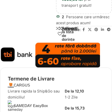
transport gratuit!
2
Persoane care urmăresc
acest produs acum!
Adăugați
Compară
Distribuie:
la lista
de
dorințe
Termene de Livrare
CARGUS
Livrare rapida la Ship&Go sau
De la 12,10
domiciliu!
1-2 Zile
SAMEDAY EasyBox
De la 15,73