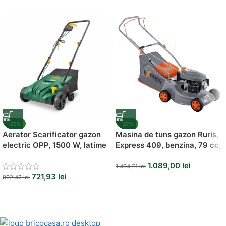
Vezi Oferta
-20%
-27%
Aerator Scarificator gazon
Masina de tuns gazon Ruris,
electric OPP, 1500 W, latime
Express 409, benzina, 79 cc,
32 cm, sac colector 30 L,
2.5 cp, 40 cm
1.089,00
lei
230-240v
1.494,71
lei
721,93
lei
902,42
lei