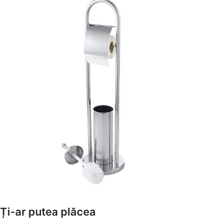
Amenajează-ți Baia cu Stil
Ți-ar putea plăcea
Suporți Hârtie Igenică