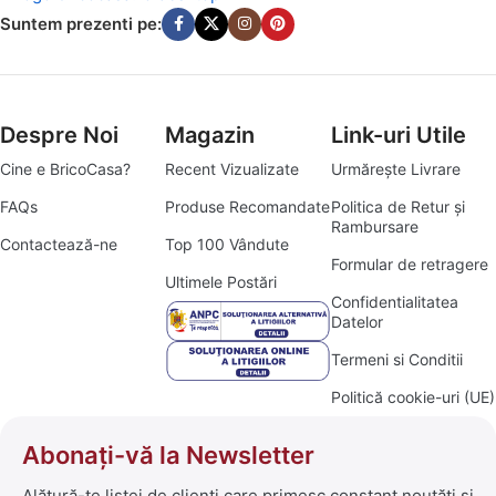
Suntem prezenti pe:
Despre Noi
Magazin
Link-uri Utile
Cine e BricoCasa?
Recent Vizualizate
Urmărește Livrare
FAQs
Produse Recomandate
Politica de Retur și
Rambursare
Contactează-ne
Top 100 Vândute
Formular de retragere
Ultimele Postări
Confidentialitatea
Datelor
Termeni si Conditii
Politică cookie-uri (UE)
Abonați-vă la Newsletter
Alătură-te listei de clienți care primesc constant noutăți și