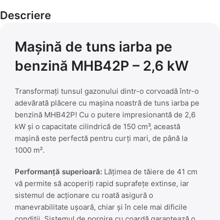
Descriere
Mașină de tuns iarba pe
benzină MHB42P – 2,6 kW
Transformați tunsul gazonului dintr-o corvoadă într-o
adevărată plăcere cu mașina noastră de tuns iarba pe
benzină MHB42P! Cu o putere impresionantă de 2,6
kW și o capacitate cilindrică de 150 cm³, această
mașină este perfectă pentru curți mari, de până la
1000 m².
Performanță superioară:
Lățimea de tăiere de 41 cm
vă permite să acoperiți rapid suprafețe extinse, iar
sistemul de acționare cu roată asigură o
manevrabilitate ușoară, chiar și în cele mai dificile
condiții. Sistemul de pornire cu coardă garantează o