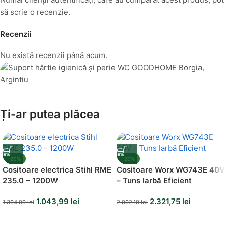
să scrie o recenzie.
Recenzii
Nu există recenzii până acum.
Amenajează-ți Baia cu Stil
Ți-ar putea plăcea
Suporți Hârtie Igenică
Vezi Oferta
-20%
-20%
Cositoare electrica Stihl RME
Cositoare Worx WG743E 40V
235.0 – 1200W
– Tuns Iarbă Eficient
1.043,99
lei
2.321,75
lei
1.304,99
lei
2.902,19
lei