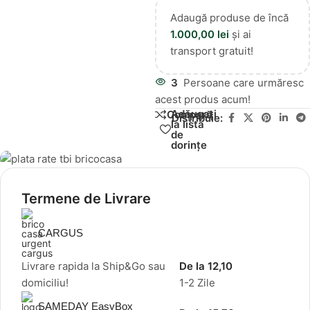
Adaugă produse de încă
1.000,00
lei
și ai
transport gratuit!
3
Persoane care urmăresc
acest produs acum!
Adăugați
Compară
Distribuie:
la lista
de
dorințe
Termene de Livrare
CARGUS
Livrare rapida la Ship&Go sau
De la 12,10
domiciliu!
1-2 Zile
SAMEDAY EasyBox