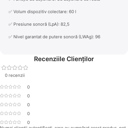
✅ Volum dispozitiv colectare: 60 l
✅ Presiune sonoră (LpA): 82,5
✅ Nivel garantat de putere sonoră (LWAg): 96
Recenziile Clienților
0 recenzii
0
0
0
0
0
Numai clienții autentificați, care au cumpărat acest produs, pot