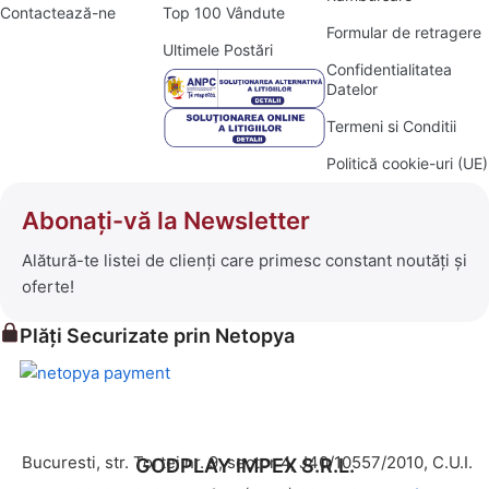
Contactează-ne
Top 100 Vândute
Formular de retragere
Ultimele Postări
Confidentialitatea
Datelor
Termeni si Conditii
Politică cookie-uri (UE)
Abonați-vă la Newsletter
Alătură-te listei de clienți care primesc constant noutăți și
oferte!
Plăți Securizate prin Netopya
Bucuresti, str. Tortei nr. 9, sector 4, J40/10557/2010, C.U.I.
GODPLAY IMPEX S.R.L.