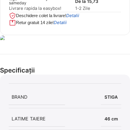
De la 15,73
Livrare rapida la easybox!
1-2 Zile
Detalii
Deschidere colet la livrare!
Detalii
Retur gratuit 14 zile!
Cel mai mic preț!
Set 5 Clești
Specificații
56,86 LEI
BRAND
STIGA
LATIME TAIERE
46 cm