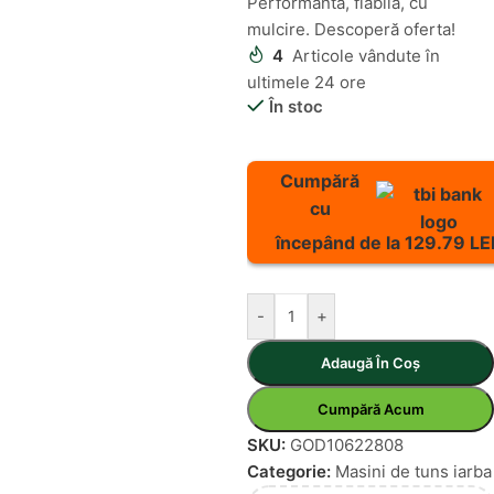
Performantă, fiabilă, cu
mulcire. Descoperă oferta!
4
Articole vândute în
ultimele 24 ore
În stoc
Cumpără
cu
începând de la 129.79 LE
-
+
Adaugă În Coș
Cumpără Acum
SKU:
GOD10622808
Categorie:
Masini de tuns iarba