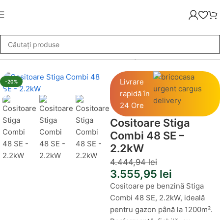
»
Masini de tuns iarba
»
Cositoare Stiga Combi 48 SE – 2.2kW
Livrare
-20%
rapidă în
24 Ore
Cositoare Stiga
Combi 48 SE –
2.2kW
4.444,94
lei
3.555,95
lei
Cositoare pe benzină Stiga
Combi 48 SE, 2.2kW, ideală
pentru gazon până la 1200m².