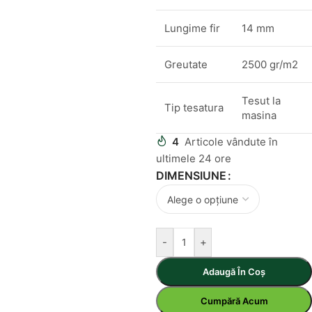
Lungime fir
14 mm
Greutate
2500 gr/m2
Tesut la
Tip tesatura
masina
4
Articole vândute în
ultimele 24 ore
DIMENSIUNE
-
+
Adaugă În Coș
Cumpără Acum