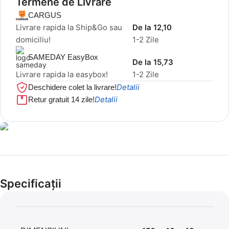
Termene de Livrare
CARGUS
Livrare rapida la Ship&Go sau
De la 12,10
domiciliu!
1-2 Zile
SAMEDAY EasyBox
De la 15,73
Livrare rapida la easybox!
1-2 Zile
Detalii
Deschidere colet la livrare!
Detalii
Retur gratuit 14 zile!
Cel mai mic preț!
Set 5 Clești
Specificații
56,86 LEI