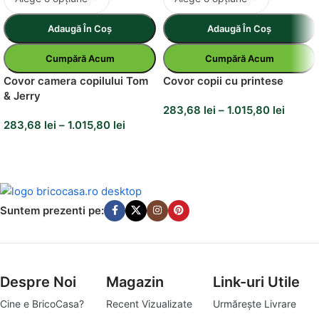
Adaugă În Coș
Adaugă În Coș
Cumpără Acum
Cumpără Acum
Covor camera copilului Tom
Covor copii cu printese
& Jerry
283,68
lei
–
1.015,80
lei
283,68
lei
–
1.015,80
lei
Suntem prezenti pe:
Despre Noi
Magazin
Link-uri Utile
Cine e BricoCasa?
Recent Vizualizate
Urmărește Livrare