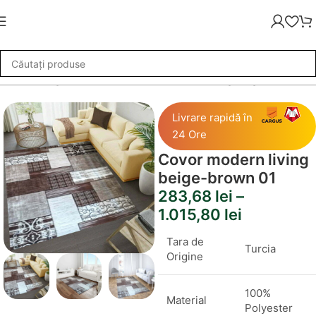
voare living si dormitor
»
Covor modern living beige-brown 01
Livrare rapidă în
24 Ore
Covor modern living
beige-brown 01
283,68
lei
–
1.015,80
lei
Tara de
Turcia
Origine
100%
Material
Polyester