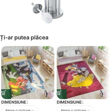
Amenajează-ți Baia cu Stil
Ți-ar putea plăcea
Suporți Hârtie Igenică
Vezi Oferta
DIMENSIUNE
DIMENSIUNE