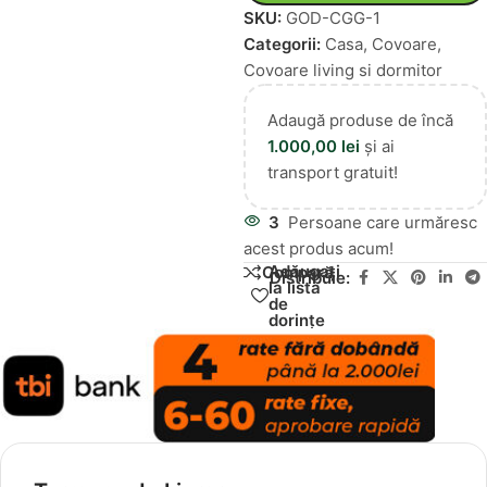
SKU:
GOD-CGG-1
Categorii:
Casa
,
Covoare
,
Covoare living si dormitor
Adaugă produse de încă
1.000,00
lei
și ai
transport gratuit!
3
Persoane care urmăresc
acest produs acum!
Adăugați
Compară
Distribuie:
la lista
de
dorințe