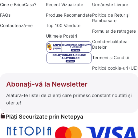
Cine e BricoCasa?
Recent Vizualizate
Urmărește Livrare
FAQs
Produse Recomandate
Politica de Retur și
Rambursare
Contactează-ne
Top 100 Vândute
Formular de retragere
Ultimele Postări
Confidentialitatea
Datelor
Termeni si Conditii
Politică cookie-uri (UE)
Abonați-vă la Newsletter
Alătură-te listei de clienți care primesc constant noutăți și
oferte!
Plăți Securizate prin Netopya