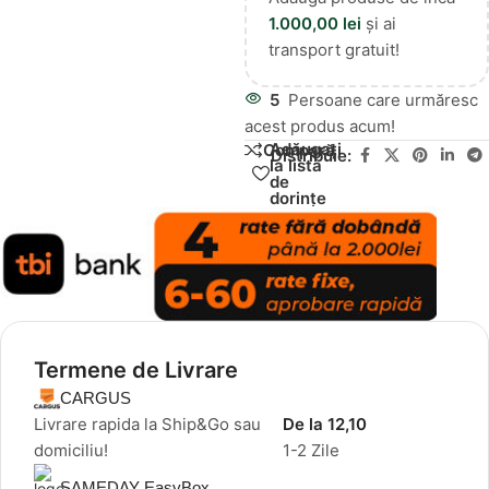
1.000,00
lei
și ai
transport gratuit!
5
Persoane care urmăresc
acest produs acum!
Adăugați
Compară
Distribuie:
la lista
de
dorințe
Termene de Livrare
CARGUS
Livrare rapida la Ship&Go sau
De la 12,10
domiciliu!
1-2 Zile
SAMEDAY EasyBox