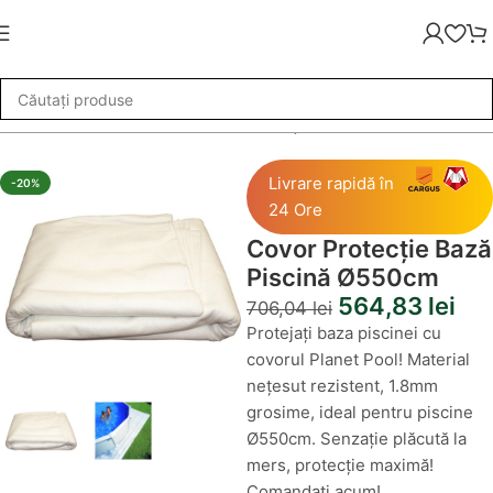
re
»
Accesorii Piscina
»
Covor Protecție Bază Piscină Ø550cm
Livrare rapidă în
-20%
24 Ore
Covor Protecție Bază
Piscină Ø550cm
564,83
lei
706,04
lei
Protejați baza piscinei cu
covorul Planet Pool! Material
nețesut rezistent, 1.8mm
grosime, ideal pentru piscine
Ø550cm. Senzație plăcută la
mers, protecție maximă!
Comandați acum!