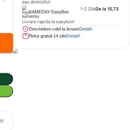
sau domiciliu!
1-2 Zile
De la 15,73
SAMEDAY EasyBox
Livrare rapida la easybox!
Detalii
Deschidere colet la livrare!
Detalii
Retur gratuit 14 zile!
Cel mai mic preț!
Set 5 Clești
56,86 LEI
t!