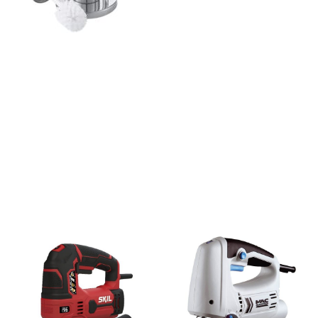
ajează-ți Baia cu Stil
ți Hârtie Igenică
Vezi Oferta