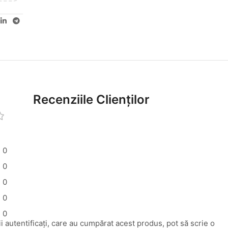
Recenziile Clienților
0
0
0
0
0
i autentificați, care au cumpărat acest produs, pot să scrie o