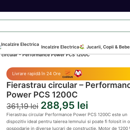
Incalzire Electrica
Jucarii, Copii & Bebe
u circular – Performance Power PCS 1200C
Livrare rapidă în 24 Ore
Fierastrau circular – Performan
Power PCS 1200C
288,95
lei
361,19
lei
Fierastrau circular Performance Power PCS 1200C este un
dispozitiv ideal pentru taierea lemnului si poate fi folosit in 
gospodarie in diverse lucrari de constructie. Motor de 1200