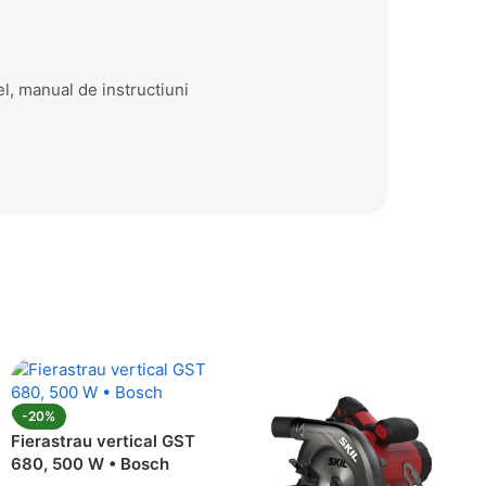
l, manual de instructiuni
Amen
Supor
-20%
Fierastrau vertical GST
680, 500 W • Bosch