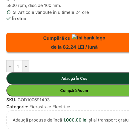
5800 rpm, disc de 160 mm.
3
Articole vândute în ultimele 24 ore
În stoc
Cumpără cu
de la 82.24 LEI / lună
-
+
Adaugă În Coș
Cumpără Acum
SKU:
GOD100691493
Categorie:
Fierastraie Electrice
Adaugă produse de încă
1.000,00
lei
și ai transport gratui