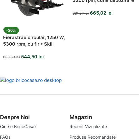
3200 rpm, cutie depozitare
• Stanley Fatmax
665,02
lei
831,27
lei
-20%
Fierastrau circular, 1250 W,
5300 rpm, cu fir • Skill
544,50
lei
680,63
lei
Despre Noi
Magazin
Cine e BricoCasa?
Recent Vizualizate
FAQs
Produse Recomandate