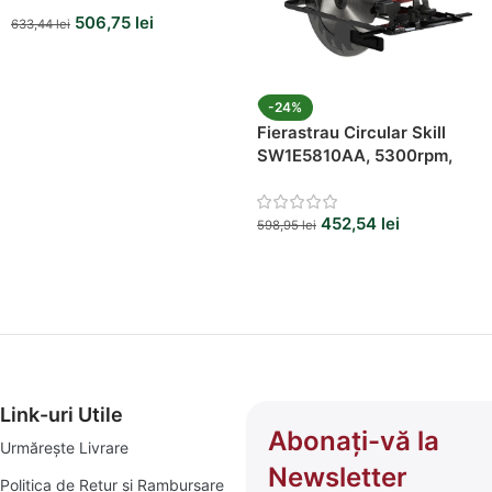
506,75
lei
633,44
lei
-24%
Fierastrau Circular Skill
SW1E5810AA, 5300rpm,
184 mm, 1250w
452,54
lei
598,95
lei
Link-uri Utile
Abonați-vă la
Urmărește Livrare
Newsletter
Politica de Retur și Rambursare