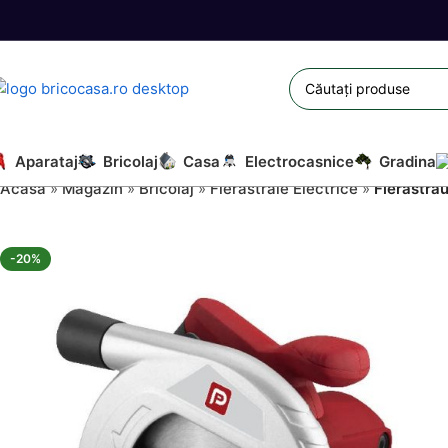
Aparataj
Bricolaj
Casa
Electrocasnice
Gradina
Acasă
»
Magazin
»
Bricolaj
»
Fierastraie Electrice
»
Fierastra
-20%