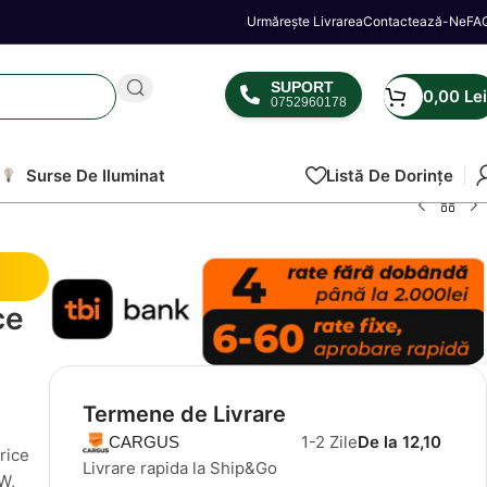
Urmărește Livrarea
Contactează-Ne
FA
SUPORT
0,00
Lei
0752960178
Surse De Iluminat
Listă De Dorințe
ce
Termene de Livrare
1-2 Zile
De la 12,10
CARGUS
orice
Livrare rapida la Ship&Go
 W,