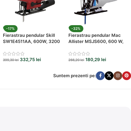
-17%
-32%
Fierastrau pendular Skill
Fierastrau pendular Mac
SW1E4511AA, 600W, 3200
Allister MSJS600, 600 W,
rpm
3000 spm
332,75
lei
180,29
lei
399,30
lei
266,20
lei
Suntem prezenti pe: