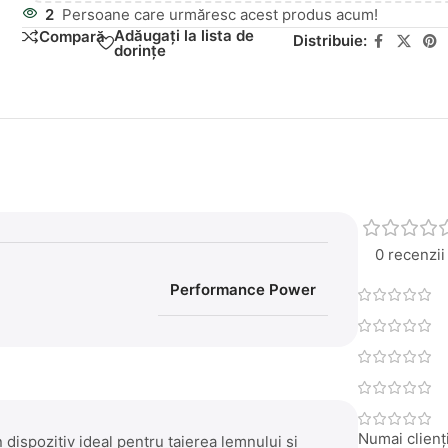
2
Persoane care urmăresc acest produs acum!
Adăugați la lista de
Compară
Distribuie:
dorințe
0 recenzii
Performance Power
Numai clienți
ispozitiv ideal pentru taierea lemnului si