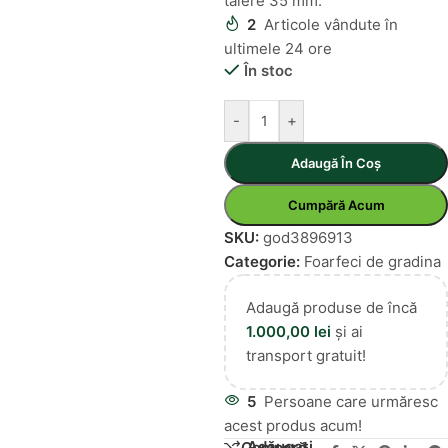
tăiere 35 mm.
2
Articole vândute în
ultimele 24 ore
În stoc
-
+
Adaugă În Coș
Cumpără Acum
SKU:
god3896913
Categorie:
Foarfeci de gradina
Adaugă produse de încă
1.000,00
lei
și ai
transport gratuit!
5
Persoane care urmăresc
acest produs acum!
Adăugați
Compară