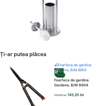
Amenajează-ți Baia cu Stil
Ți-ar putea plăcea
Suporți Hârtie Igenică
Vezi Oferta
-34%
Foarfeca de gardina
Gardena, B/M 8904
145,20
lei
219,62
lei