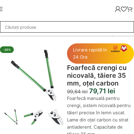
adina
»
Foarfecă crengi cu nicovală, tăiere 35 mm, oțel carbon
Livrare rapidă în
-20%
24 Ore
Foarfecă crengi cu
nicovală, tăiere 35
mm, oțel carbon
79,71
lei
99,64
lei
Foarfecă manuală pentru
crengi, sistem nicovală pentru
tăieri precise în lemn uscat.
Lame din oțel carbon cu strat
antiaderent. Capacitate de