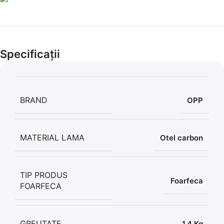
Cel mai mic preț!
Set 5 Clești
Specificații
56,86 LEI
BRAND
OPP
MATERIAL LAMA
Otel carbon
TIP PRODUS
Foarfeca
FOARFECA
GREUTATE
1.4 Kg