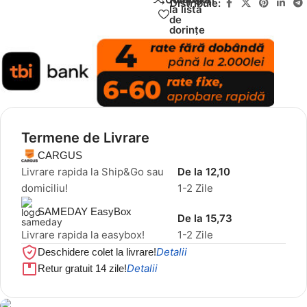
Distribuie:
la lista
de
dorințe
Termene de Livrare
CARGUS
Livrare rapida la Ship&Go sau
De la 12,10
domiciliu!
1-2 Zile
SAMEDAY EasyBox
De la 15,73
Livrare rapida la easybox!
1-2 Zile
Detalii
Deschidere colet la livrare!
Detalii
Retur gratuit 14 zile!